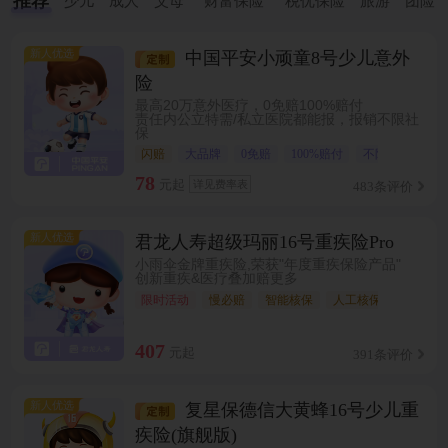
推荐
少儿
成人
父母
财富保险
税优保险
旅游
团险
新人优选
中国平安小顽童8号少儿意外
险
最高20万意外医疗，0免赔100%赔付
责任内公立特需/私立医院都能报，报销不限社
保
闪赔
大品牌
0免赔
100%赔付
不限社保
78
元起
详见费率表
483条评价
新人优选
君龙人寿超级玛丽16号重疾险Pro
小雨伞金牌重疾险,荣获"年度重疾保险产品"
创新重疾&医疗叠加赔更多
限时活动
慢必赔
智能核保
人工核保
癌症无
407
元起
391条评价
新人优选
复星保德信大黄蜂16号少儿重
疾险(旗舰版)