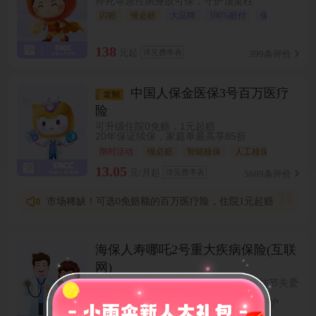
猝死等急性病身故可保，守护顶梁柱
闪赔
慢必赔
大品牌
100%赔付
保猝死
不
138
元起
详见费率表
399条评价
中国人保金医保3号百万医疗
险
可升级住院0免赔，1元起赔
20年保证续保，家庭单最高享85折
限时活动
慢必赔
智能核保
人工核保
13.05
元/月起
详见费率表
5669条评价
市场稀缺！可选0免赔额的百万医疗险，住院1元起赔
海保人寿哪吒2号重大疾病保险(互联
网)
保障全面价格低，新增肺/甲状腺/乳腺结节关爱
金
首次重疾最高可赔190%，黄金年龄臻守护