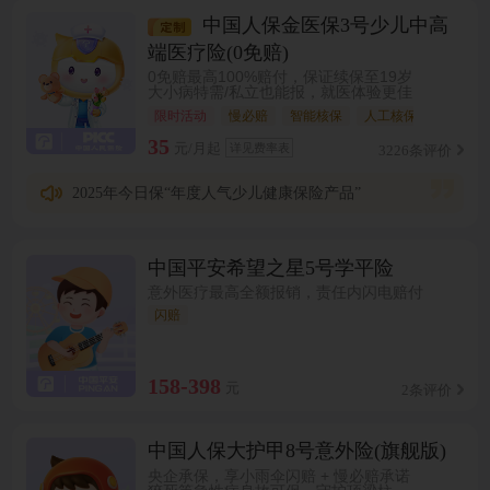
中国人保金医保3号少儿中高
端医疗险(0免赔)
0免赔最高100%赔付，保证续保至19岁
大小病特需/私立也能报，就医体验更佳
限时活动
慢必赔
智能核保
人工核保
0免赔
35
元/月起
详见费率表
3226条评价
2025年今日保“年度人气少儿健康保险产品”
中国平安希望之星5号学平险
意外医疗最高全额报销，责任内闪电赔付
闪赔
158-398
元
2条评价
中国人保大护甲8号意外险(旗舰版)
央企承保，享小雨伞闪赔 + 慢必赔承诺