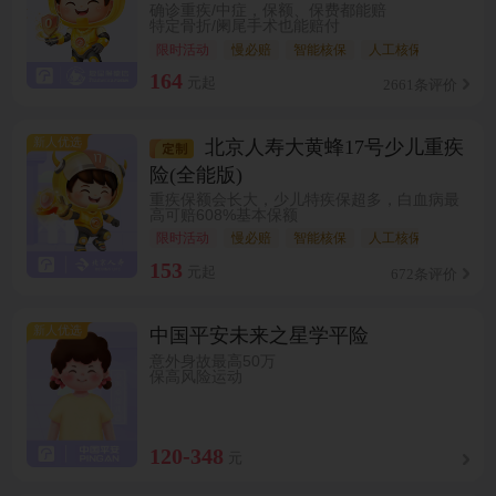
确诊重疾/中症，保额、保费都能赔
特定骨折/阑尾手术也能赔付
限时活动
慢必赔
智能核保
人工核保
保先天
164
元起
2661条评价
新人优选
北京人寿大黄蜂17号少儿重疾
险(全能版)
重疾保额会长大，少儿特疾保超多，白血病最
高可赔608%基本保额
限时活动
慢必赔
智能核保
人工核保
癌症无
153
元起
672条评价
新人优选
中国平安未来之星学平险
意外身故最高50万
保高风险运动
120-348
元