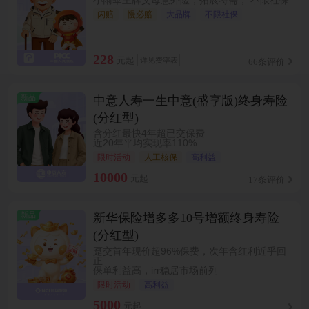
小雨伞王牌父母意外险，拓展特需， 不限社保
闪赔
慢必赔
大品牌
不限社保
228
元起
详见费率表
66条评价
新品
中意人寿一生中意(盛享版)终身寿险
(分红型)
含分红最快4年超已交保费
近20年平均实现率110%
限时活动
人工核保
高利益
10000
元起
17条评价
新品
新华保险增多多10号增额终身寿险
(分红型)
趸交首年现价超96%保费，次年含红利近乎回
正
保单利益高，irr稳居市场前列
限时活动
高利益
5000
元起