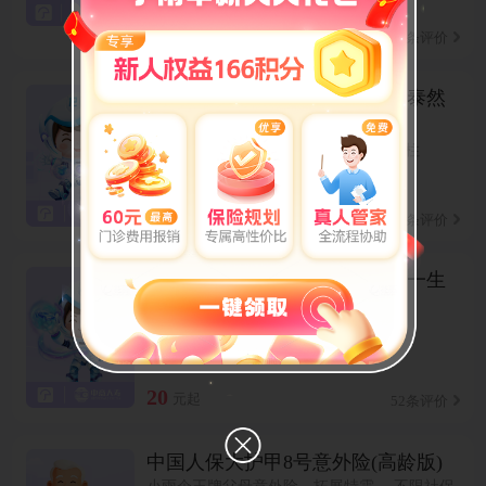
限时活动
280
元起
387条评价
和泰人寿擎天柱12号定期寿险(泰然
一生版)
费率亲民保障给力，守护每一位家庭支柱
限时活动
15.2
元起
309条评价
中意人寿擎天柱12号定期寿险(一生
中意版)
大保司好服务，守护每一位家庭支柱
限时活动
智能核保
人工核保
20
元起
52条评价
中国人保大护甲8号意外险(高龄版)