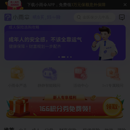
下载小雨伞APP，免费领
3万元保额意外保障
金医保少儿中高...
小雨伞严选
静静智能顾问
活动中心
1v1专属顾问