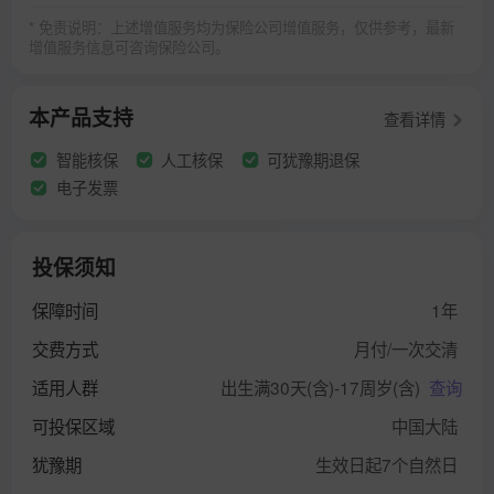
* 免责说明：上述增值服务均为保险公司增值服务，仅供参考，最新
增值服务信息可咨询保险公司。
本产品支持
查看详情
智能核保
人工核保
可犹豫期退保
电子发票
投保须知
保障时间
1年
交费方式
月付/一次交清
适用人群
出生满30天(含)-17周岁(含)
查询
可投保区域
中国大陆
犹豫期
生效日起7个自然日