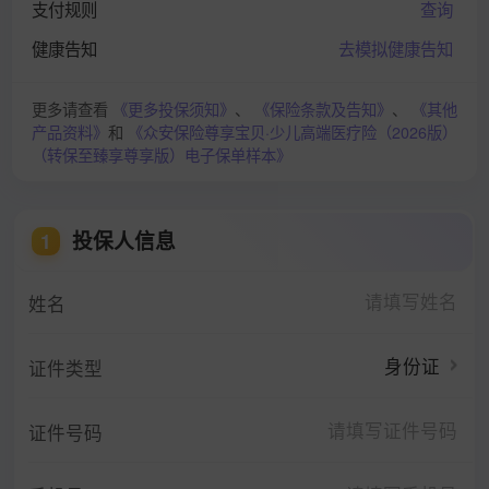
支付规则
查询
健康告知
去模拟健康告知
更多请查看
《更多投保须知》
、
《保险条款及告知》
、
《其他
产品资料》
和
《众安保险尊享宝贝·少儿高端医疗险（2026版）
（转保至臻享尊享版）电子保单样本》
投保人信息
1
姓名
身份证
证件类型
证件号码