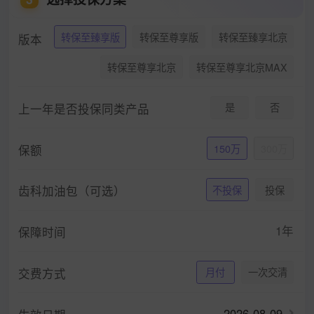
转保至臻享版
转保至尊享版
转保至臻享北京
版本
转保至尊享北京
转保至尊享北京MAX
上一年是否投保同类产品
是
否
保额
150万
300万
齿科加油包（可选）
不投保
投保
1年
保障时间
交费方式
月付
一次交清
2026-08-09