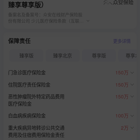
臻享尊享版）
备案名及备案号：众安在线财产保险股
份有限公司 少儿医疗保险条款（互联网
2026 版 B 款）（C000179325120260
51122723）；众安在线财产保险股份
有限公司 附加未成年人先天性疾病住院
保障责任
更多详情
医疗保险条款（互联网 2025 版 A 款）
（C00017932522025050720353）；
臻享版
臻享北京
尊享版
尊享北
众安在线财产保险股份有限公司 个人齿
科医疗保险条款（互联网 2024 版 A
款）（C0001793251202406200297
门急诊医疗保险金
150万
3）
住院医疗责任保险金
150万
恶性肿瘤院外特定药品费用
150万
医疗保险金
白血病疾病保险金
100万
重大疾病异地转诊公共交通
2万
费用及住宿费用保险金责任