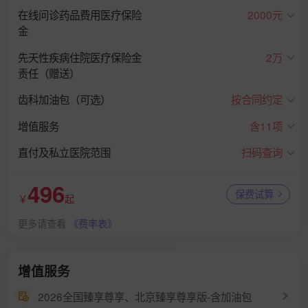
在线问诊药品费用医疗保险
2000元
金
先天性疾病住院医疗保险金
2万
责任（赠送）
齿科加油包（可选）
按合同约定
增值服务
含11项
直付及私立医院范围
扫码查询
496
保费试算
￥
起
更多请查看
《费率表》
增值服务
2026全国臻享尊享、北京臻享尊享版-含加油包