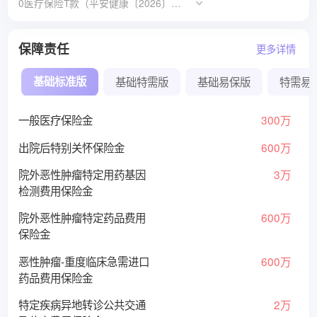
0医疗保险T款（平安健康〔2026〕医疗
保险014 号）；平安互联网e享好药1.0
医疗保险T款（平安健康〔2025〕医疗
保险066号）
保障责任
更多详情
基础标准版
基础特需版
基础易保版
特需易
一般医疗保险金
300万
出院后特别关怀保险金
600万
院外恶性肿瘤特定用药基因
3万
检测费用保险金
院外恶性肿瘤特定药品费用
600万
保险金
恶性肿瘤-重度临床急需进口
600万
药品费用保险金
特定疾病异地转诊公共交通
2万