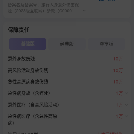
备案名及备案号：旅行人身意外伤害保
险（2023版互联网）条款（C0000143
2312023062001263）；附加短期意外
伤害医疗保险（互联网）条款（C0000
1432522021122437163）；附加短期
保障责任
意外伤害住院津贴保险（互联网）条款
（C00001432522021122028683）；
基础版
经典版
尊享版
附加旅行急性病保险（互联网）条款
（C00001432522021122437103）；
意外身故伤残
10万
附加扩展高风险活动保险（互联网）条
款（C0000143232202112202995
高风险活动身故伤残
10万
3）；附加扩展高原反应责任保险（互
联网）条款（C000014323220211220
急性高原病身故伤残
10万
30173）；附加旅行紧急医疗转运及送
返保险条款（C000014319220200605
急性病身故（含猝死）
1万
00192）；附加旅行行李物品损失保险
条款（H0000143212201705243647
意外医疗（含高风险活动）
1万
1）；附加公共场所个人责任保险条款
（H00001430922017052422811）；
急性病医疗（含急性高原
1万
附加君安行人身意外伤害保险（互联
病）
网）条款（C00001432322021122029
373）