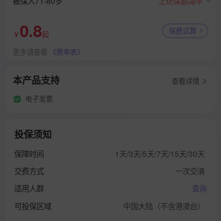
被保人71-80岁
上述保额减半
0.8
保费试算
￥
起
更多请查看
《费率表》
本产品支持
查看详情
电子发票
投保须知
保障时间
1天/3天/5天/7天/15天/30天
交费方式
一次交清
适用人群
查询
可投保区域
中国大陆（不含港澳台）