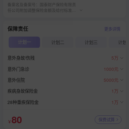
备案名及备案号：国泰财产保险有限责
任公司附加调整保险金额及给付标准条
款（互联网）（C00013331922022081
215091）；国泰财产保险有限责任公司
个人意外伤害保险条款（互联网A款）
保障责任
更多详情
（C00013332312022030326393）；
国泰产险个人意外伤害住院医疗保险
计划一
计划二
计划三
计划
（互联网A款）条款（C000133325120
22121288821）；国泰财产保险有限责
任公司附加意外伤害住院津贴保险条款
意外身故/伤残
5万
（互联网A款）（C000133325220211
20919333）；国泰产险附加学生、幼
意外门急诊
1000元
儿意外伤害门诊急诊医疗保险（互联
网）（C0001333252202306280668
意外住院
5000元
3）；国泰产险附加疾病住院医疗保险
疾病身故保险金
1万
（互联网A款）（C000133325220240
52739333）；国泰财产保险有限责任
28种重疾保险金
1万
公司重大疾病保险条款（互联网A款）
（C00013332612022030326483）；
国泰财产保险有限责任公司附加疾病身
80
保费试算
故保险条款+（互联网A款）（C000133
￥
32622021113003883）