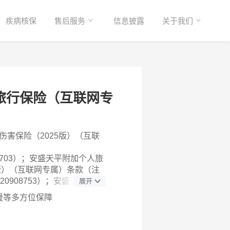
疾病核保
售后服务
信息披露
关于我们
旅行保险（互联网专
害保险（2025版）（互联
1621703）；安盛天平附加个人旅
版）（互联网专属）条款（注
1120908753）；安盛天平附加
展开
22版A款）（互联网专属）条
援等多方位保障
2022102405941）；安盛天
用保险（2022版）（互联