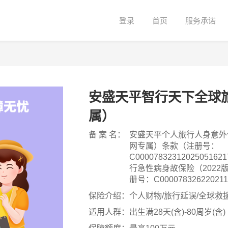
登录
首页
服务承诺
安盛天平智行天下全球
属）
备 案 名：
安盛天平个人旅行人身意外伤
网专属）条款（注册号：
C0000783231202505
行急性病身故保险（2022
册号：C0000783262202
个人旅行医疗费用保险（20
保险介绍：
个人财物/旅行延误/全球救
款（注册号：C0000783252
适用人群：
出生满28天(含)-80周岁(含)
平附加个人旅行慰问及探访费
网专属）条款（注册号：