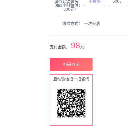
旅行延误赔偿
不投保
600元
行者信用卡盗刷保险（202
（每3小时赔付
（注册号：C00007832122
300元）
附加个人旅行变更保险（20
款（注册号：C0000783192
缴费方式
一次交清
平附加个人旅行个人责任保险
属）条款（注册号：C0000783
安盛天平附加个人旅行家居财
98
（互联网专属）条款（注册号：C
元
支付金额：
扫码咨询
启动微信扫一扫咨询