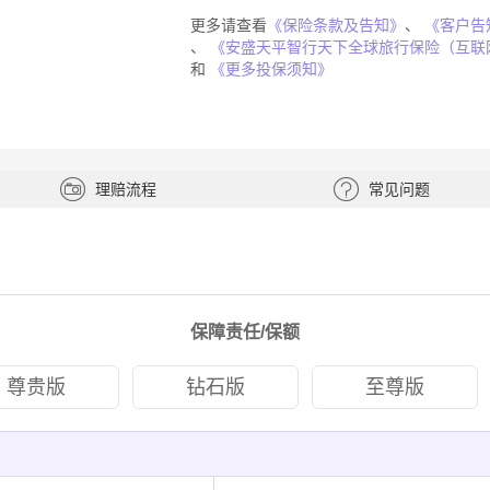
更多请查看
《保险条款及告知》
、
《客户告
、
《安盛天平智行天下全球旅行保险（互联
和
《更多投保须知》
理赔流程
常见问题
保障责任/保额
尊贵版
钻石版
至尊版