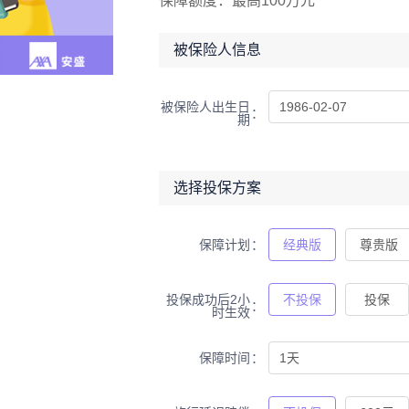
保障额度：
最高100万元
C0000783192202112
行每日住院津贴收入保障保险
被保险人信息
属）条款（注册号：C0000783
安盛天平附加个人旅行紧急手
（互联网专属）条款（注册
被保险人出生日
C0000783192202112
期
签保险（2022版）（互联
C0000783191202112
紧急救援保险（2025版）
选择投保方案
号：C00007831922025
人旅行者行李及随身财产保险
属）条款（注册号：C0000783
保障计划
经典版
尊贵版
安盛天平附加个人旅行延误损
（互联网专属）条款（注册
C0000783192202112
投保成功后2小
不投保
投保
时生效
行行李延误保险（2022版
册号：C0000783192202
个人旅行者钱财及旅行证件遗
保障时间
1天
网专属）条款（注册号：
C0000783212202112