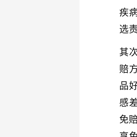
疾
选
其
赔
品
感
免
享