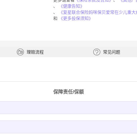
更多请查看
《保险条款及告知》
、
《其他产
、
《健康告知》
、
《复星联合保险妈咪保贝爱常在少儿重大疾
和
《更多投保须知》
理赔流程
常见问题
保障责任/保额