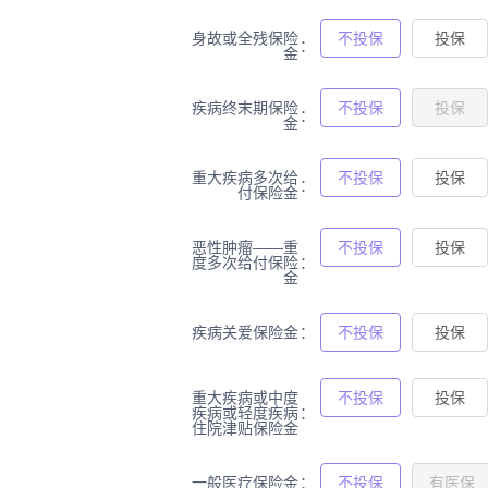
身故或全残保险
不投保
投保
金
疾病终末期保险
不投保
投保
金
重大疾病多次给
不投保
投保
付保险金
恶性肿瘤——重
不投保
投保
度多次给付保险
金
疾病关爱保险金
不投保
投保
重大疾病或中度
不投保
投保
疾病或轻度疾病
住院津贴保险金
一般医疗保险金
不投保
有医保