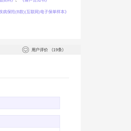
品资料》
、
《客户告知书》
病保险(B款)(互联网)电子保单样本》
用户评价
（19条）