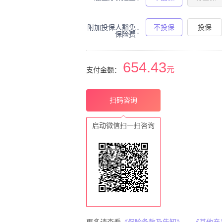
附加投保人豁免
不投保
投保
保险费
654.43
元
支付金额：
扫码咨询
启动微信扫一扫咨询