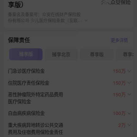
享版）
备案名及备案号：众安在线财产保险股
份有限公司 少儿医疗保险条款（互联网
2026 版 B 款）（C000179325120260
51122723）；众安在线财产保险股份
有限公司 附加未成年人先天性疾病住院
保障责任
更多详情
医疗保险条款（互联网 2025 版 A 款）
（C00017932522025050720353）；
臻享版
臻享北京
尊享版
尊享北
众安在线财产保险股份有限公司 个人齿
科医疗保险条款（互联网 2024 版 A
款）（C0001793251202406200297
门急诊医疗保险金
150万
3）
住院医疗责任保险金
150万
恶性肿瘤院外特定药品费用
150万
医疗保险金
白血病疾病保险金
100万
重大疾病异地转诊公共交通
2万
费用及住宿费用保险金责任