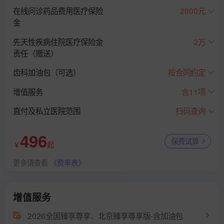
在线问诊药品费用医疗保险
2000元
金
先天性疾病住院医疗保险金
2万
责任（赠送）
齿科加油包（可选）
按合同约定
增值服务
含11项
直付及私立医院范围
扫码查询
496
保费试算
￥
起
更多请查看
《费率表》
增值服务
2026全国臻享尊享、北京臻享尊享版-含加油包