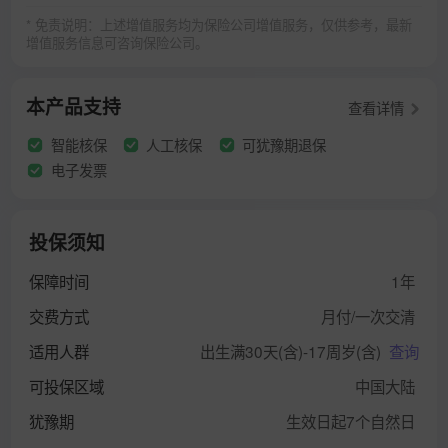
* 免责说明：上述增值服务均为保险公司增值服务，仅供参考，最新
增值服务信息可咨询保险公司。
本产品支持
查看详情
智能核保
人工核保
可犹豫期退保
电子发票
投保须知
保障时间
1年
交费方式
月付/一次交清
适用人群
出生满30天(含)-17周岁(含)
查询
可投保区域
中国大陆
犹豫期
生效日起7个自然日