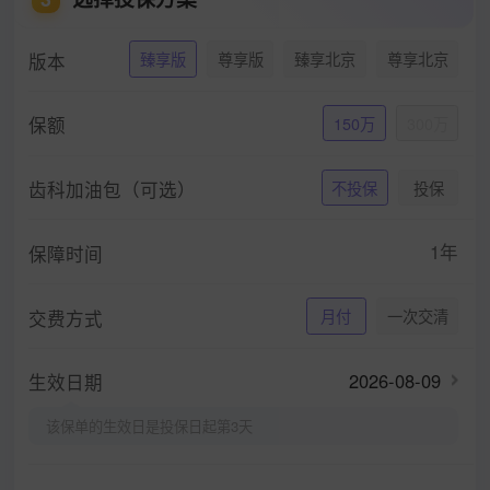
版本
臻享版
尊享版
臻享北京
尊享北京
保额
150万
300万
齿科加油包（可选）
不投保
投保
1年
保障时间
交费方式
月付
一次交清
2026-08-09
生效日期
该保单的生效日是投保日起第3天