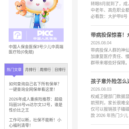
转眼8月就到了，成人
中老年、高危职业
必看款：大护甲8号
带病投保惊喜！众
2026.08.04
中国人保金医保3号少儿中高端
带病投保人群的神仙
医疗险(0免赔)
加康复医疗责任、慢
群带来哪些好保障。
热门文章
月排行
周排行
日排行
孩子意外险怎么选
如何查询自己名下所有保单？
2026.08.03
一键查询全网保单看这里！
权威卫健部门数据显
2026年成人重疾险推荐：超级
前预判，家长很难
玛丽16号vs达尔文12号，谁是
仅可以报销孩子磕碰
性价比之王
款 2026 年热门少儿
工作可以断，社保不能断！小
心福利清零！