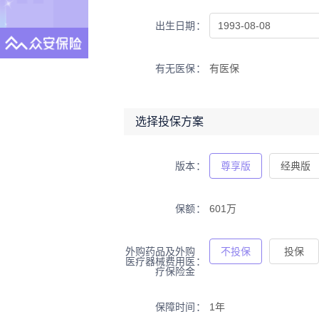
出生日期
有无医保
有医保
选择投保方案
版本
尊享版
经典版
保额
601万
外购药品及外购
不投保
投保
医疗器械费用医
疗保险金
保障时间
1年