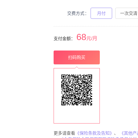
交费方式
月付
一次交清
68
元/月
支付金额：
扫码购买
更多请查看
《保险条款及告知》
、
《其他产