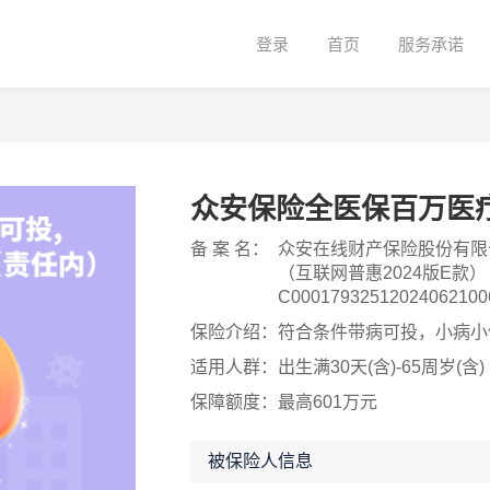
登录
首页
服务承诺
众安保险全医保百万医
备 案 名：
众安在线财产保险股份有限
（互联网普惠2024版E款
C0001793251202406210
保险介绍：
符合条件带病可投，小病小
适用人群：
出生满30天(含)-65周岁(含)
保障额度：
最高601万元
被保险人信息