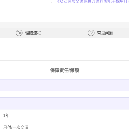
、
《众安保险全医保百万医疗险电子保单样
理赔流程
常见问题
保障责任/保额
1年
月付/一次交清