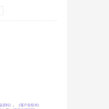
品资料》
、
《客户告知书》