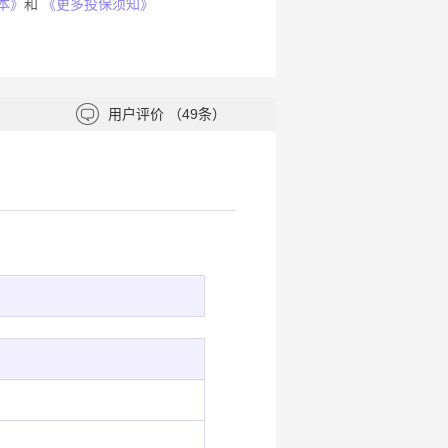
本》
和
《更多投保须知》
用户评价
（49条）