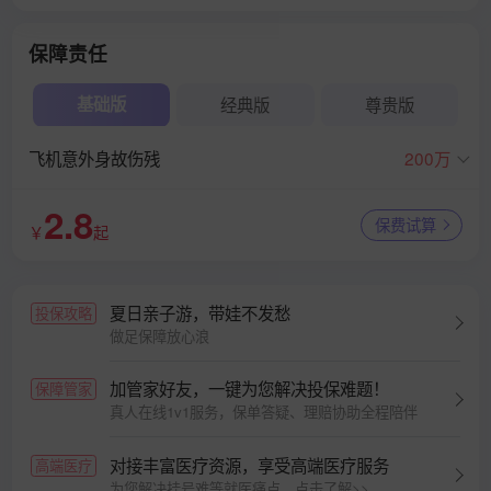
保障责任
基础版
经典版
尊贵版
飞机意外身故伤残
200万
2.8
保费试算
￥
起
夏日亲子游，带娃不发愁
投保攻略
做足保障放心浪
加管家好友，一键为您解决投保难题！
保障管家
真人在线1v1服务，保单答疑、理赔协助全程陪伴
对接丰富医疗资源，享受高端医疗服务
高端医疗
为您解决挂号难等就医痛点，点击了解>>