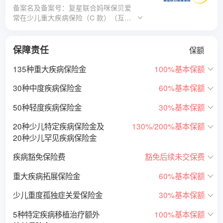
备案名及备案号：复星联合妈咪保贝爱
常在少儿重大疾病保险（C 款）（互联
网）（复星联合健康保险〔2026〕疾病
保险 004 号）；复星联合附加投保人豁
免保险费重大疾病保险（B 款）（互联
保障责任
保额
网）（复星联合健康保险〔2025〕疾病
保险 036 号）
135种重大疾病保险金
100%基本保额
30种中度疾病保险金
60%基本保额
50种轻度疾病保险金
30%基本保额
20种少儿特定疾病保险金及
130%/200%基本保额
20种少儿罕见疾病保险金
疾病豁免保险费
豁免后续未交保费
重大疾病拓展保险金
60%基本保额
少儿重度孤独症关爱保险金
30%基本保额
5种特定疾病移植治疗额外
100%基本保额