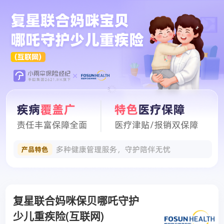
复星联合妈咪保贝哪吒守护
少儿重疾险(互联网)