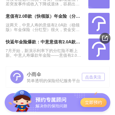
若突发事件或收入下降或退休，容易出现
资金断裂导致事情无法进行，甚至影响生
活。&nbsp;一笔安全的、能提供持续现金
意值有2.0B款（快领版）年金险（分红型）相比A款有哪些优势？
流、在急需用钱时又能无损失拿回的资
金，在这时候就显得特别重要。&nbsp;中
这两天，中意人寿的意值有2.0A款（稳领
意意值有2.0B款（快领版）年金保险（分
版）年金保险（分红型）很火，资金安
红型）：回血快、返钱快、资金安全，提
全、领钱又快又稳，很适合存钱。发现这
供终身稳定现金流，是低利率时代很多人
个系列还有个B款（快领版）：这款有哪些
更需要的资金规划。&n
快返年金险爆款：中意意值有2.0A款年金保险（分红型）来了
保障？与A款有哪些区别？今日就来测一测
意值有2.0B款（快领版）年金保险（分红
7月开始，新演示利率下的分红险不断上
型）。一、意值有2.0B款（快领版）保障
新。中意人寿爆款年金险——意值有2.0A
怎么样？与A款有哪些区别？意值有2.0B款
款年金保险（分红型）也火爆上线。
（快领版）年金保险（分红型）也是保至
&nbsp;升级前的这款产品凭借“快返还、高
105岁，投保年
返还”卖得很火。有人问2.0版还值不值得
小雨伞
买。今日就来做一个详细测评，关注快返
点击关注
年金险的一起来看。
简单透明的保险经纪服务平台
&nbsp;&nbsp;&nbsp;&nbsp;一、意值有
2.0A款（分红型）保障怎么样&nbsp;先来
看投保规则