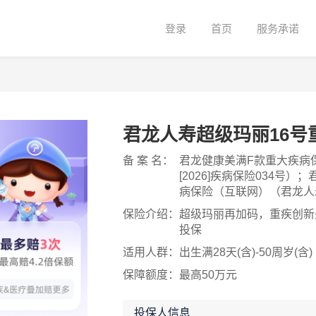
登录
首页
服务承诺
君龙人寿超级玛丽16号重
备 案 名：
君龙健康美满F款重大疾病
[2026]疾病保险034号
病保险（互联网）（君龙人寿[
保险介绍：
超级玛丽再加码，重疾创新
投保
适用人群：
出生满28天(含)-50周岁(含)
保障额度：
最高50万元
投保人信息