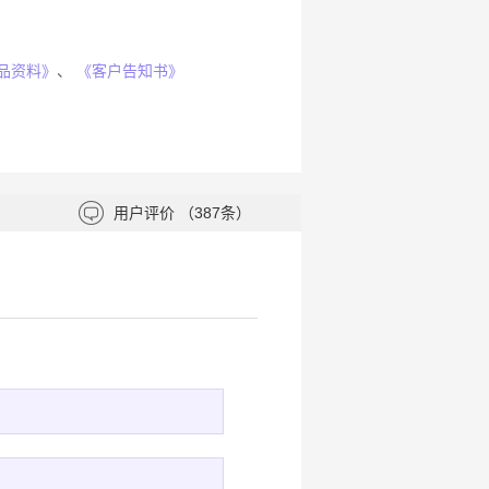
品资料》
、
《客户告知书》
用户评价
（387条）