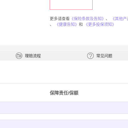
更多请查看
《保险条款及告知》
、
《其他产
、
《健康告知》
和
《更多投保须知》
理赔流程
常见问题
保障责任/保额