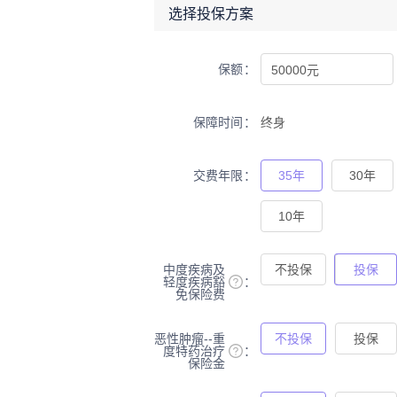
选择投保方案
保额
保障时间
终身
交费年限
35年
30年
10年
中度疾病及
不投保
投保
轻度疾病豁
免保险费
恶性肿瘤--重
不投保
投保
度特药治疗
保险金