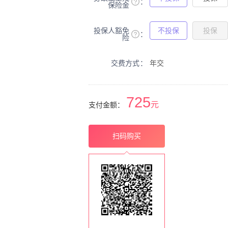
保险金
投保人豁免
不投保
投保
险
交费方式
年交
725
元
支付金额：
扫码购买