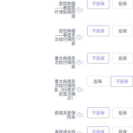
恶性肿瘤
不投保
投保
——重度医
疗津贴保险
金
恶性肿瘤
不投保
投保
——重度多
次给付保险
金
重大疾病多
不投保
投保
次给付保险
金
重大疾病多
投保
不投保
次给付保险
金（65周岁
前首次确
诊）
疾病关爱保
不投保
投保
险金
身故或全残
不投保
投保