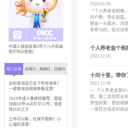
2023.01.04
「个人养老金制度」
开户数，势头很猛
朋友一头雾水，对这
有参与的，就无法
中国人保金医保3号少儿中高端
个人养老金个税
医疗险(0免赔)
2022.12.30
热门文章
月排行
周排行
日排行
十问十答，带你
2022.12.08
如何查询自己名下所有保单？
一键查询全网保单看这里！
一. 个人养老金是
险、第二支柱职业
2026年成人重疾险推荐：超级
参加对象：参加城
玛丽16号vs达尔文12号，谁是
一家符合规定的商
性价比之王
工作可以断，社保不能断！小
心福利清零！