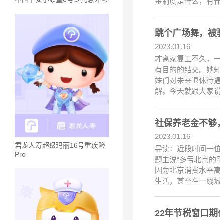
金制度是什么，有什
跳个广场舞，被
2023.01.16
才离家复工不久，一
有目的的结交。她
妹们对未来退休待遇
解。今天就跟大家
社保养老金不够
2023.01.16
君龙人寿超级玛丽16号重疾险
导读：近段时间一位
Pro
题主说“多亏北京的
因为北京消费水平高
生活，甚至在一线
22年节税窗口