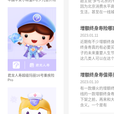
题主说“多亏北京的
因为北京消费水平高
生活，甚至在一线
增额终身寿险哪
2023.01.11
近期有不少增额终
终身寿真的有必要
子的未来重要人生
这几类人可以在这
增额终身寿值得
君龙人寿超级玛丽16号重疾险
Pro
2023.01.10
有一款爆火的增额终
线的一款增额终身寿
下架之前，再来和大
含义。一个是有