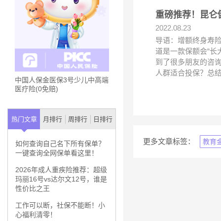
重磅推荐！昆仑
2022.08.23
导语：增额终身寿
道是一款保额会“长
到了很多朋友的咨
人群适合投保？总
中国人保金医保3号少儿中高端
医疗险(0免赔)
热门文章
月排行
周排行
日排行
更多文章标签：
教育
如何查询自己名下所有保单？
一键查询全网保单看这里！
2026年成人重疾险推荐：超级
玛丽16号vs达尔文12号，谁是
性价比之王
工作可以断，社保不能断！小
心福利清零！