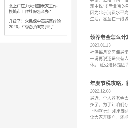
题主说“多亏北京的
北上广压力大想回老家工作，
换城市工作社保怎么办？
因为北京消费水平高
生活，甚至在一线
升级了！众民保中高端医疗险
2026，带病投保时机来了
领养老金怎么计
2023.01.13
社保每月交医保最
一说再说还是会有人
休。 延迟退休是因
年度节税攻略，
2022.12.08
最近，个人养老金
多了。为了让咱们存
下5400元！如果
让大家开账户，还