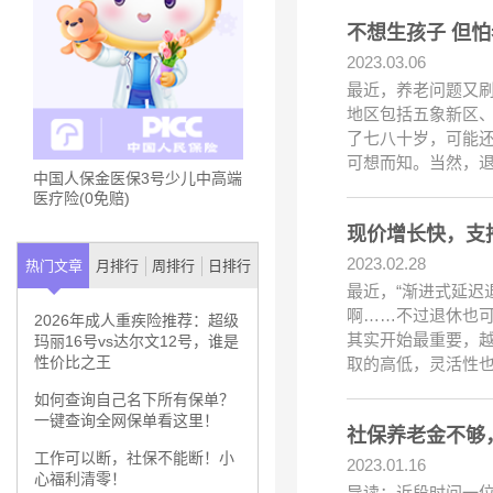
不想生孩子 但
2023.03.06
最近，养老问题又刷
地区包括五象新区、
了七八十岁，可能还
可想而知。当然，
中国人保金医保3号少儿中高端
医疗险(0免赔)
现价增长快，支
2023.02.28
热门文章
月排行
周排行
日排行
最近，“渐进式延迟
啊……不过退休也
2026年成人重疾险推荐：超级
其实开始最重要，
玛丽16号vs达尔文12号，谁是
性价比之王
取的高低，灵活性
如何查询自己名下所有保单？
一键查询全网保单看这里！
社保养老金不够
工作可以断，社保不能断！小
2023.01.16
心福利清零！
导读：近段时间一位