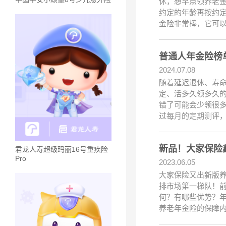
休，想早点领养老
约定的年龄再按约
金险非常棒，它可
普通人年金险榜单
2024.07.08
随着延迟退休、寿
定、活多久领多久
错了可能会少领很
过每月的定期测评
新品！大家保险
君龙人寿超级玛丽16号重疾险
Pro
2023.06.05
大家保险又出新版
排市场第一梯队！
何？有哪些优势？
养老年金险的保障