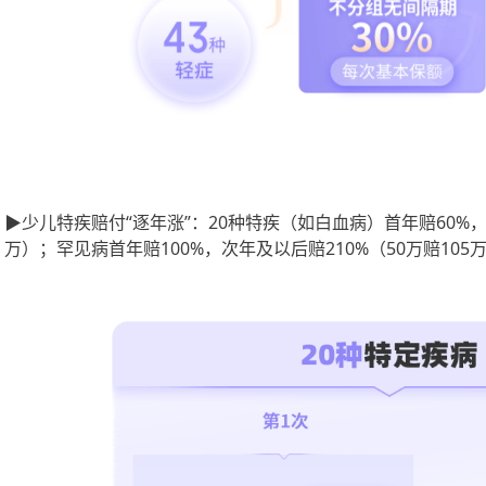
▶少儿特疾赔付“逐年涨”：20种特疾（如白血病）首年赔60%，第
万）；罕见病首年赔100%，次年及以后赔210%（50万赔105