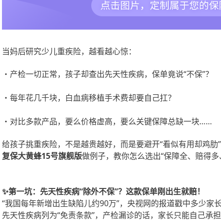
当妈后研究少儿重疾险，越看越心惊：
・产检一切正常，孩子却查出先天性疾病，保单竟说
“不保”？
・每年花几千块，白血病移植手术费却要自己扛？
・对比多款产品，要么价格虚高，要么关键保障总缺一块
……
给孩子挑重疾险，不是越贵越好，而是要避开
“看似有用却鸡肋
复保大黄蜂
15号旗舰版
做例子，教你怎么选出
“保障全、赔得多
✨第一坑：先天性疾病“除外不保”？这款保单刚出生就赔！
“我国每年新增出生缺陷儿约90万”，央视网的报道戳中多少家
先天性疾病列为“免责条款”，产检漏诊的话，家长只能自己承