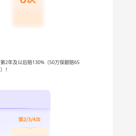
2年及以后赔130%（50万保额赔65
万）
！