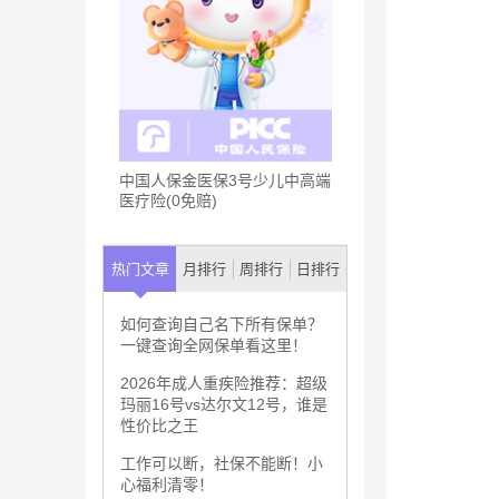
中国人保金医保3号少儿中高端
医疗险(0免赔)
热门文章
月排行
周排行
日排行
如何查询自己名下所有保单？
一键查询全网保单看这里！
2026年成人重疾险推荐：超级
玛丽16号vs达尔文12号，谁是
性价比之王
工作可以断，社保不能断！小
心福利清零！