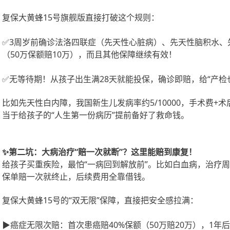
复保大黄蜂
15号旗舰版直接打破这个规则：
✅3周岁前确诊法洛四联症（先天性心脏病）、先天性脑积水、
（50万保额赔10万），而且其他保障继续有效！
✅无等待期！从孩子出生满28天就能投保，确诊即赔，给“产检
比如先天性白内障，我国新生儿发病率约
5/10000，手术费
当于给孩子的“人生第一份病历”提前备好了救命钱。
✨第二坑：大病治疗“赔一次就断”？这里能赔到康复！
给孩子买重疾险，最怕
“一病回到解放前”。比如白血病，治疗周
保单赔一次就终止，后续费用全靠借钱。
复保大黄蜂
15号的“双无限”保障，直接把安全感拉满：
▶癌症无限次赔：首次患癌赔40%保额（50万赔20万），1年后