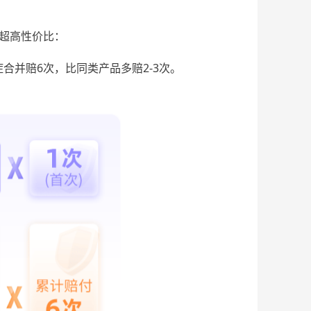
超高
性价比：
症合并赔6次
，比同类产品多赔
2-3次。