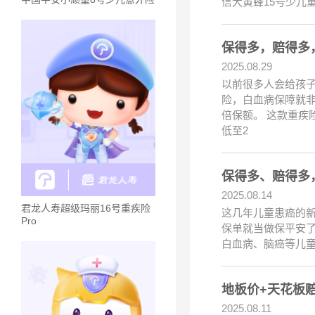
信大黄蜂15号少儿
保得多，赔得多
2025.08.29
以前很多人会给孩
险，白血病保障就非
倍保额。 这款重疾
低至2
保得多、赔得多
2025.08.14
君龙人寿超级玛丽16号重疾险
这几年儿童患癌的
Pro
保单就当做保平安
白血病、脑癌等儿童
地板价+天花板
2025.08.11