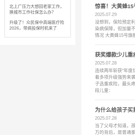
惊喜！大黄蜂1
北上广压力大想回老家工作，
换城市工作社保怎么办？
2025.07.29
没想到，保险预定利
升级了！众民保中高端医疗险
2026，带病投保时机来了
染病保障，但加量不
情况 大黄蜂15号
获奖爆款少儿重
2025.07.28
连续两年斩获“年度
着多项升级强势来袭
子选重疾险，最头疼
段儿童：
为什么给孩子买
2025.07.28
当了父母才知道，孩
万的背后，是普通家