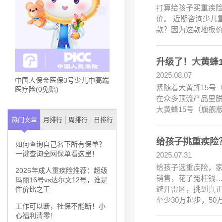
打算给孩子买重疾险
价。 近期咨询少儿
款？因为这款地板价
升级了！大黄蜂
2025.08.07
中国人保金医保3号少儿中高端
紧随着大黄蜂15号
医疗险(0免赔)
在众多顶流产品里脱
大黄蜂15号（旗舰
热门文章
月排行
周排行
日排行
给孩子挑重疾险
如何查询自己名下所有保单？
一键查询全网保单看这里！
2025.07.31
给孩子选重疾险，家
2026年成人重疾险推荐：超级
销售，花了冤枉钱…
玛丽16号vs达尔文12号，谁是
避开雷区，挑到真
性价比之王
至少30万起步，50
工作可以断，社保不能断！小
心福利清零！