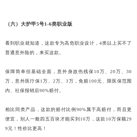
（六）
大护甲
5号1-6类职业版
看到职业就知道，这款专为高危职业设计，
4类以上买不了
普通意外险的，来买这款。
保障简单但基础全面，意外身故伤残保
10万、20万、30
万，意外医疗保1万、2万、3万，免赔100元、限
医保
范围
内
、社保报销后
90%赔付。
相比同类产品，这款的赔付比例
90%属于高赔付，而且更
便宜，别人一般四五百块才能买到10万，这款10万保额29
9元！性价比更高！