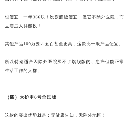
也便宜，一年
366块！
没
旗舰版便宜，但它不除外医院，而
且癌症人群能投！
其他产品
100万要四五百甚至更高，这款
比
一般产品便宜。
所以特别适合因除外医院买不了旗舰版
的
、
患癌
但
能
正常
生活
工作的
人群
。
（四）
大护甲
6号全民版
这款的突出优势就是：无健康告知，无除外地区！