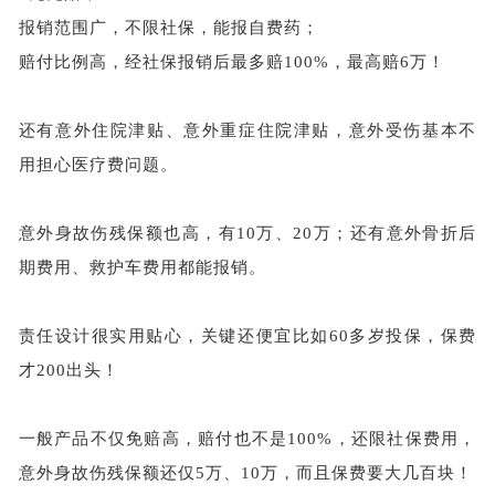
报销范围广，不限社保，能报自费药；
赔付比例高，经社保报销后
最
多
赔
100%，最高赔6万！
还有意外住院津贴、意外重症住院津贴，意外受伤基本不
用担心医疗费问题。
意外身故伤残保额也高，有
10万、20万；还有意外骨折后
期费用、救护车费用都能报销。
责任设计很实用贴心，关键还便宜比如
60多岁投保，保费
才200出头！
一般产品不仅免赔高，赔付也不是
100%，还限社保费用，
意外身故伤残保额还仅5万、10万，而且保费要大几百块！