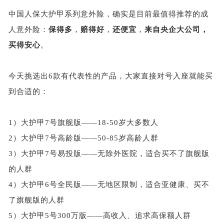
中国人保大护甲系列意外险，确实是目前最值得推荐的成
人意外险：
保得多
，
赔得好
，
还便宜
，
来自央企大公司，
买得安心
。
今天挑选出
6款有代表性的产品，大家直接对号入座就能买
到合适的：
1）大护甲7号旗舰版——18-50岁大多数人
2）大护甲7号高龄版——50-85岁高龄人群
3）大护甲7号易投版——无除外医院，适合
买不了旗舰版
的人群
4）大护甲6号全民版——无地区限制，适合亚健康、买不
了旗舰版的人群
5）大护甲5号300万版——高收入、追求高保额人群