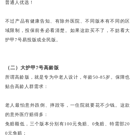
普通人优选！
不过产品有健康告知、有除外医院、不同版本有不同的区
域限制，投保前务必看清楚。如果这款买不了，不妨看大
护甲
7号易投版或全民版。
（二）
大护甲
7号高龄版
所谓高龄版，就是专为
中
老人设计，年龄
50-85岁。保障也
贴合高龄人群需求：
老人最怕意外跌倒、摔跤等，一住院就要花不少钱。这款
的意外医疗赔得多：
免赔额低，三个版本分别有
100元免赔、0免赔
、
特需
部
20
0
元
免赔
；