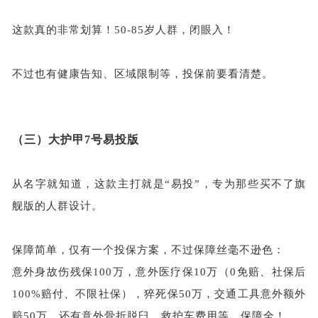
这款真的非常划算！
50-85岁人群，闭眼入！
不过也有健康告知、区域限制等，投保前要看清楚。
（三）
大护甲
7号易投版
从名字就知道，这款主打就是
“易投”，专为那些买不了旗
舰版的人群设计。
保障简单，仅有一个投保方案，不过保障丝毫不逊色：
意外身故伤残保
100万，意外医疗保10万（0免赔、社保后
100%赔付、不限社保），猝死保50万，交通工具意外额外
赔50万，还有意外骨折脱臼、救护车费用等，保障全！