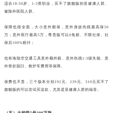
适合
18-50岁、1-3类职业，买不了旗舰版的亚健康人群、
被除外医院人群。
保障也很全面，大小意外都保，意外身故伤残最高保
50
万；意外医疗最高5万，尊贵版可以0免赔、不限社保、社
保后100%赔付；
也有海陆空交通工具意外额外赔、意外伤残
1-3级失能、意
外骨折脱臼、救护车费用等保障。
保费也不贵，三个版本分别
192元、239元、310元
买不了
旗舰版的可以尝试买这款，尤其是亚健康人群的福音。
（五）
大护甲
5号300万版