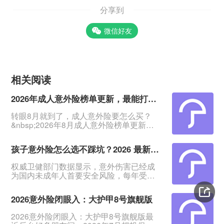
分享到
微信好友
相关阅读
2026年成人意外险榜单更新，最能打的2款来了
转眼8月就到了，成人意外险要怎么买？
&nbsp;2026年8月成人意外险榜单更新
了：这5款意外险覆盖了18-75岁、1-6类职
业人群，中老年、高危职业都能买。
孩子意外险怎么选不踩坑？2026 最新榜单一文看懂
&nbsp;其中两款长期霸榜，性价比超能
打。准备入手意外险的快给自己和家人收
权威卫健部门数据显示，意外伤害已经成
藏起来。
为国内未成年人首要安全风险，每年受伤
&nbsp;&nbsp;&nbsp;&nbsp;&nbsp;一、普
儿童数量超 2000 万人次。意外事故无法
通人必看款：大护甲8号（旗舰版）&nbsp;
提前预判，家长很难全天候看护孩子，怎
这款就是
2026意外险闭眼入：大护甲8号旗舰版
样才能给孩子稳妥的风险兜底？其实每年
仅需几十元，就能配置一份少儿意外险，
2026意外险闭眼入：大护甲8号旗舰版最
不仅可以报销孩子磕碰、摔伤产生的意外