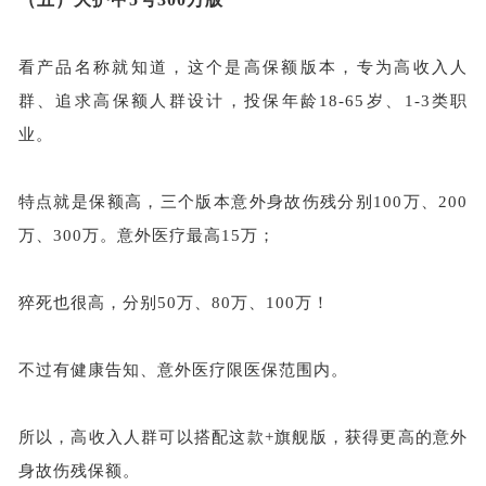
看产品名称就知道，这个是高保额版本，专为高收入人
群、追求高保额人群设计，投保年龄
18-65岁、1-3类职
业。
特点就是保额高，三个版本意外身故伤残分别
100万、200
万、300万。意外医疗最高15万；
猝死也很高，分别
50万、80万、100万！
不过有健康告知、意外医疗
限
医
保
范围
内
。
所以，高收入人群可以搭配这款
+旗舰版，
获得
更高的
意外
身故
伤残
保额
。