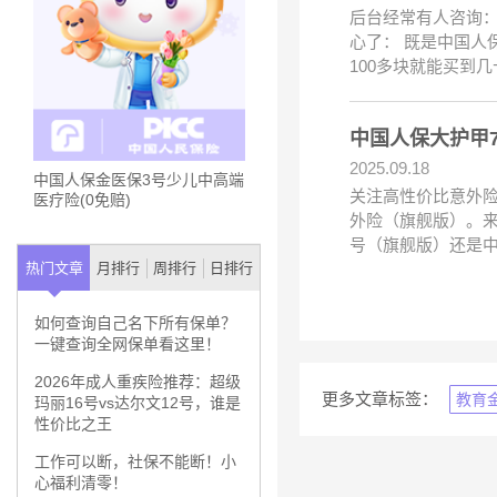
后台经常有人咨询：
心了： 既是中国人
100多块就能买到
中国人保大护甲
2025.09.18
中国人保金医保3号少儿中高端
关注高性价比意外险
医疗险(0免赔)
外险（旗舰版）。来
号（旗舰版）还是
热门文章
月排行
周排行
日排行
如何查询自己名下所有保单？
一键查询全网保单看这里！
2026年成人重疾险推荐：超级
更多文章标签：
教育
玛丽16号vs达尔文12号，谁是
性价比之王
工作可以断，社保不能断！小
心福利清零！