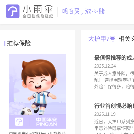
大护甲7号
相关
推荐保险
最值得推荐的成
2025.12.24
关于成人意外险，很
乱！ 选择困难症犯
外险：保得多，赔得
行业首创慢必赔
2025.11.19
近日，大护甲系列意
甲意外险既享“闪赔
中国平安小顽童8号少儿意外险