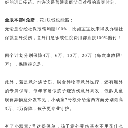
好的进口疫苗。也许这是普通家庭父母难得的豪爽时刻。
全版本都
0免赔
，花
1块钱也能赔；
无论是否经社保报销均赔
100%，比如宝宝没来得及办理社
保就意外受伤，意外门急诊或住院费用都直接100%赔付！
四个计划分别保障
4万、6万、10万、20万（每次事故限4
万），保障很充足。
此外，若是意外烧烫伤、误食异物等意外医疗，还有额外
的专属保障。每年寒暑假孩子烧烫伤意外高发，低龄儿童
误食异物意外发常见，小顽童
7号额外给这两方面分别最高
3万、2万保障，孩子更专业守护。
有了小顽童
7号这份保单，孩子意外受伤基本不用花什么