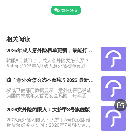
微信好友
相关阅读
2026年成人意外险榜单更新，最能打的2款来了
转眼8月就到了，成人意外险要怎么买？
&nbsp;2026年8月成人意外险榜单更新
了：这5款意外险覆盖了18-75岁、1-6类职
业人群，中老年、高危职业都能买。
孩子意外险怎么选不踩坑？2026 最新榜单一文看懂
&nbsp;其中两款长期霸榜，性价比超能
打。准备入手意外险的快给自己和家人收
权威卫健部门数据显示，意外伤害已经成
藏起来。
为国内未成年人首要安全风险，每年受伤
&nbsp;&nbsp;&nbsp;&nbsp;&nbsp;一、普
儿童数量超 2000 万人次。意外事故无法
通人必看款：大护甲8号（旗舰版）&nbsp;
提前预判，家长很难全天候看护孩子，怎
这款就是
2026意外险闭眼入：大护甲8号旗舰版
样才能给孩子稳妥的风险兜底？其实每年
仅需几十元，就能配置一份少儿意外险，
2026意外险闭眼入：大护甲8号旗舰版最
不仅可以报销孩子磕碰、摔伤产生的意外
近后台好多朋友问：2026年7月想投保意
医疗费用，还能提供意外身故、伤残保险
外险，有没有靠谱又划算的推荐？说实