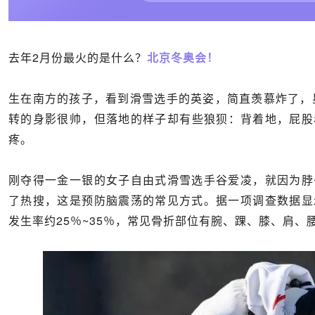
去年2月份最火的是什么？
北京冬奥会！
生在南方的孩子，看到滑雪选手的英姿，简直羡慕炸了，星
转的身影很帅，但落地的样子却有些狼狈：背着地，屁股
疼。
刚夺得一金一银的女子自由式滑雪选手谷爱凌，就因为脖
了热搜，这是预防脑震荡的常见方式。据一项调查数据显
发生率约25％~35％，常见骨折部位有腕、踝、膝、肩、