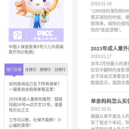
2023.01.18
“1000块的保险
家买保险的时候，
很简单，搞明白保险
险的“底层逻辑”。
中国人保金医保3号少儿中高端
2023年成人
医疗险(0免赔)
2023.01.17
去年2月份最火的是
在空中翻转的身影
热门文章
月排行
周排行
日排行
女子自由式滑雪选
数据显示，我国冰
如何查询自己名下所有保单？
一键查询全网保单看这里！
2026年成人重疾险推荐：超级
单亲妈妈怎么买
玛丽16号vs达尔文12号，谁是
2022.10.31
性价比之王
婚姻从来不是女人
工作可以断，社保不能断！小
到了我这个年纪，
心福利清零！
大学毕业进入外企工