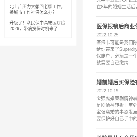
在8年的婚姻生活后
北上广压力大想回老家工作，
换城市工作社保怎么办？
升级了！众民保中高端医疗险
医保报销后商业
2026，带病投保时机来了
2022.10.25
医保卡可能是我们除
给你带来了Super
保账户，必须是一
就需要自己缴纳
婚前婚后买保险
2022.10.19
宝强离婚案剧情神
是剧情神转折！宝
宝强离婚的事态发
要保护好自己手中