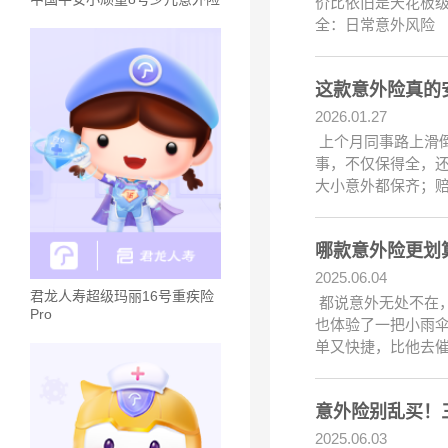
价比依旧是天花板级
全：日常意外风险
这款意外险真的安
2026.01.27
上个月同事路上滑倒
事，不仅保得全，还
大小意外都保齐；赔
哪款意外险更划
2025.06.04
君龙人寿超级玛丽16号重疾险
都说意外无处不在
Pro
也体验了一把小雨伞
单又快捷，比他去催
意外险别乱买！
2025.06.03