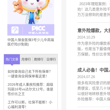
2023年理赔案例
劝！这几类意外险千
万万没想到的是意
意外险爆款，大
2024.10.29
中国人保金医保3号少儿中高端
作为意外险的爆款
医疗险(0免赔)
版，也是当下最值得
万保额，性价比非
热门文章
月排行
周排行
日排行
成人必备！中国
如何查询自己名下所有保单？
一键查询全网保单看这里！
2024.07.26
很多有风险意识的
2026年成人重疾险推荐：超级
费便宜，低至几十
玛丽16号vs达尔文12号，谁是
以很好地转移意外
性价比之王
外险推荐：中国人保
工作可以断，社保不能断！小
心福利清零！