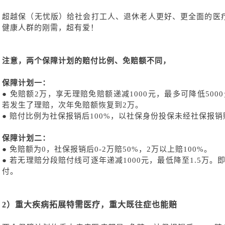
超越保（无忧版）给社会打工人、退休老人更好、更全面的医
健康人群的刚需，超有爱！
注意，两个保障计划的赔付比例、免赔额不同，
保障计划一：
●
免赔额
2万，享无理赔免赔额递减1000元，最多可降低500
若发生了理赔，次年免赔额恢复到2万。
●
赔付比例为社保报销后
100%，以社保身份投保未经社保报销
保障计划二：
●
免赔额为
0，社保报销后0-2万赔50%，2万以上赔100%。
●
若无理赔分段赔付线可逐年递减
1000元，最低降至1.5万。即
付。
2）
重大疾病拓展特需医疗，重大既往症也能赔