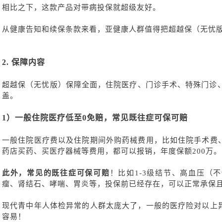
相比之下，这款产品对带病投保就超级友好。
从健康告知和续保条款来看，亚健康人群值得把超越保（无忧
2.
保障内容
超越保（无忧版）保障全面，住院医疗、门诊手术、特殊门诊
盖。
1）
一般住院医疗低至
0免赔，常见既往症可保可赔
一般住院医疗费以及住院期间外购药械费用，比如住院手术费
药店买药、买医疗器械等费用，都可以报销，年度保额
200万。
此外，常见的既往症可保可赔
！比如
1-3级结节、高血压（
瘤、肾结石、哮喘、胃炎等，投保前已经存在，可以正常承保
现代青中年人体检异常的人群太庞大了，一般的医疗险对以上
容易！