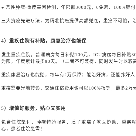
●
恶性肿瘤
-重度基因检测，年限额3000元，0免赔、100%赔
三大抗癌先进疗法，为精准抗癌提供高额兜底，患癌不可怕，
4）重疾住院有补贴，康复治疗也能保
发生重疾住院，普通病房每日补贴
100元，ICU病房每日补贴
为限，年度累计最多90天。（二者不可兼得，同时发生时以较
重疾康复治疗也能赔，每年有
2万保障；能治好病，还能养好人
重疾需要异地转诊，交通住宿费用也可以
100%报销，最多2
5）增值好服务，贴心又实用
包含住院垫付、肿瘤特药服务、质子重离子就医协助、重疾
心，患者住院急需！