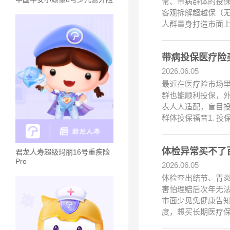
常、带病群体的投
客观拆解超越保（
人群量身打造市面
带病投保医疗险
2026.06.05
最近在医疗险市场
群也能顺利投保，外
表人人适配，盲目
群体投保福音1. 投
体检异常买不了
君龙人寿超级玛丽16号重疾险
Pro
2026.06.05
体检查出结节、胃
害怕理赔后次年无
市面少见免健康告知
度，想买长期医疗