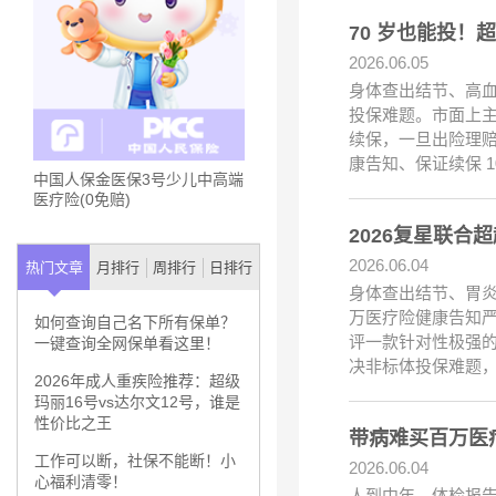
70 岁也能投
2026.06.05
身体查出结节、高
投保难题。市面上主
续保，一旦出险理
康告知、保证续保 1
中国人保金医保3号少儿中高端
医疗险(0免赔)
2026复星联
2026.06.04
热门文章
月排行
周排行
日排行
身体查出结节、胃炎
万医疗险健康告知
如何查询自己名下所有保单？
评一款针对性极强的
一键查询全网保单看这里！
决非标体投保难题
2026年成人重疾险推荐：超级
玛丽16号vs达尔文12号，谁是
性价比之王
带病难买百万医
工作可以断，社保不能断！小
2026.06.04
心福利清零！
人到中年，体检报