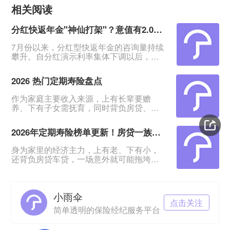
相关阅读
分红快返年金"神仙打架"？意值有2.0深度测评！
7月份以来，分红型快返年金的咨询量持续
攀升。自分红演示利率集体下调以后，相
比于分红增额寿险含分红远端IRR约
2.9%、30年IRR约2.6%的表现，快返年金
2026 热门定期寿险盘点
从第5年末起就能领约3%的年金及红利，
能更能快速抓住客户的眼球。&nbsp;在整
作为家庭主要收入来源，上有长辈要赡
体热度上升的同时，各家保险公司也纷纷
养、下有子女需抚育，同时背负房贷、车
推出主力产品，快返年金赛道进入&quot;
贷压力，一旦遭遇意外变故，整个家庭经
神仙打架&quot;阶段：中意、陆家嘴、新
济很容易陷入崩塌。定期寿险凭借低廉保
华等
2026年定期寿险榜单更新！房贷一族必备！
费、高额保障的优势，成为普通家庭门槛
最低、实用性最强的刚需保障。如今市面
身为家里的经济主力，上有老、下有小，
上定寿产品层出不穷，不同产品在理赔规
还背负房贷车贷，一场意外就可能拖垮全
则、健康告知、免责条款上差异明显，普
家。价格亲民的定期寿险，成了普通人门
通人挑选时极易踩雷。本篇整理 2026 最
槛低、实用性强的刚需保障。&nbsp;市场
新定期寿险测评榜单，结合普通家庭
上定寿产品多，理赔规则、健康要求等都
小雨伞
有差别，普通人怎么挑选？&nbsp;今日更
点击关注
新2026年定期寿险榜单，这是结合普通家
简单透明的保险经纪服务平台
庭真实需求筛选出来的优秀产品，不同家
庭都能选到合适自己的保障。不想踩坑的