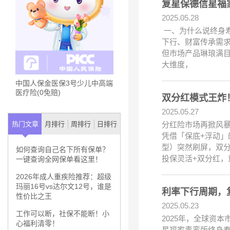
复星保德信星福
2025.05.28
一、为什么说终身寿
下行、财富传承需求
但市场产品琳琅满目
大维度，
中国人保金医保3号少儿中高端
医疗险(0免赔)
双分红模式王炸！
2025.05.27
分红险市场再掀风
热门文章
月排行
周排行
日排行
凭借「保底+浮动
型）突然刷屏，双
如何查询自己名下所有保单？
投保灵活+双分红，
一键查询全网保单看这里！
2026年成人重疾险推荐：超级
玛丽16号vs达尔文12号，谁是
利率下行周期，
性价比之王
2025.05.23
工作可以断，社保不能断！小
2025年，全球资
心福利清零！
星福家青鸾版终身