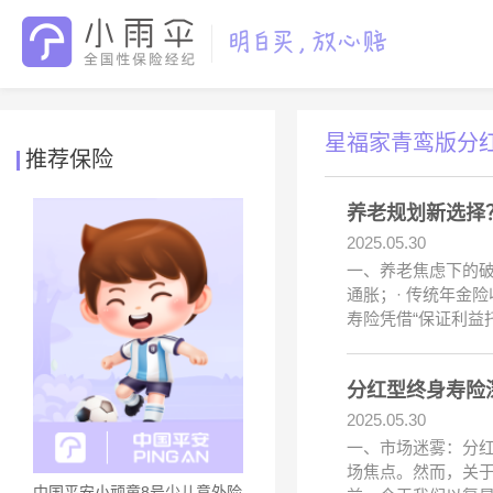
星福家青鸾版分
推荐保险
养老规划新选择
2025.05.30
一、养老焦虑下的破
通胀；· 传统年金
寿险凭借“保证利益
分红型终身寿险
2025.05.30
一、市场迷雾：分红
场焦点。然而，关于
中国平安小顽童8号少儿意外险