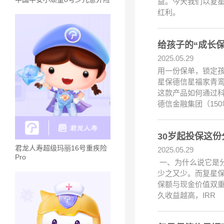
益。今天我们以复星
红利。
给孩子的“成长保
2025.05.29
用一份保单，锁定孩
星保德信星福家青鸾
这款产品如何通过科
德信金融集团（150
30岁起投保这
君龙人寿超级玛丽16号重疾险
2025.05.29
Pro
一、为什么说它是分
少之又少。而复星
保额与现金价值双
久收益越高，IRR