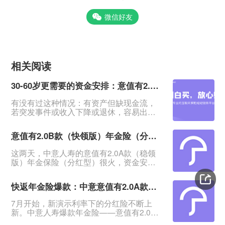
微信好友
相关阅读
30-60岁更需要的资金安排：意值有2.0B款（快领版）分红年金险
有没有过这种情况：有资产但缺现金流，
若突发事件或收入下降或退休，容易出现
资金断裂导致事情无法进行，甚至影响生
活。&nbsp;一笔安全的、能提供持续现金
意值有2.0B款（快领版）年金险（分红型）相比A款有哪些优势？
流、在急需用钱时又能无损失拿回的资
金，在这时候就显得特别重要。&nbsp;中
这两天，中意人寿的意值有2.0A款（稳领
意意值有2.0B款（快领版）年金保险（分
版）年金保险（分红型）很火，资金安
红型）：回血快、返钱快、资金安全，提
全、领钱又快又稳，很适合存钱。发现这
供终身稳定现金流，是低利率时代很多人
个系列还有个B款（快领版）：这款有哪些
更需要的资金规划。&n
快返年金险爆款：中意意值有2.0A款年金保险（分红型）来了
保障？与A款有哪些区别？今日就来测一测
意值有2.0B款（快领版）年金保险（分红
7月开始，新演示利率下的分红险不断上
型）。一、意值有2.0B款（快领版）保障
新。中意人寿爆款年金险——意值有2.0A
怎么样？与A款有哪些区别？意值有2.0B款
款年金保险（分红型）也火爆上线。