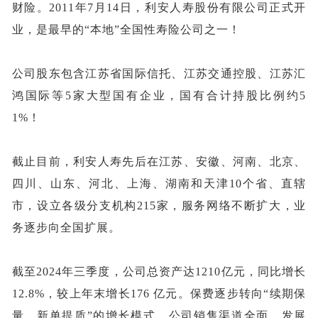
财险。
2011年7月14日，利安人寿股份有限公司正式开
业，是最早的“本地”全国性寿险公司之一
！
公司
股东
包含江苏省国际信托、江苏交通控股、江苏汇
鸿国际等
5家
大型国有企业，国有
合计持股比例约
5
1%
！
截止目前，利安人寿
先后在江苏、安徽、河南、北京、
四川、山东、河北、上海、湖南和天津
10个省、直辖
市，设立各级分支机构215家，服务网络不断扩大，业
务逐步向全国扩展。
截至
2024年三季度，公司总资产
达
1210亿元，同比增长
12.8%，较上年末增长176 亿元。保费逐步转向“续期保
量、新单提质”的增长模式。公司销售渠道全面，发展