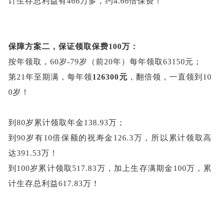
计生存总利益有466万多，约4.66倍保费！
保障方案二，保证领取保费
100万：
按年领取，
60岁-79岁（前20年）每年领取63150元；
第
21年至期满，每年领
126300元
，翻倍领，一直领到
10
0岁！
到
80岁累计领取年金138.93万；
到
90岁有10倍保额的祝寿金126.3万，所以累计领取高
达391.53万！
到
100岁累计领取517.83万，加上生存满期金100万，累
计生存总利益617.83万！