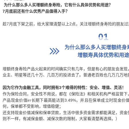
为什么那么多人买增额终身寿险，它有什么具体优势和用途？
7月底前还有什么优秀产品值得入手？
趁7月底下架之前，给大家理清楚以上2点，关注增额终身寿险的朋友
01
为什么那么多人买增额终身
增额寿具体优势和用
增额终身寿险产品火起来的时间确实只有几年，但是有心的朋友会发现
业主、明星等还几十万、几百万的投进去了。普通老百姓也几万几万地
因为它作为金融工具，同时拥有3个难得的特性：安全、增值、灵活！
作为保险合同，安全性不用说，都在《保险法》和相关机构严格监管下
产品现金价值irr长期下最高能达到3.49%，并且在保单成立时现金
何，保单都不受影响，增值稳健；
还支持现金价值减保和保单贷款，生活中很多资金需求都能满足，资金
则不一样，有减保金额、减保次数的限制，大家看清楚再选择。）