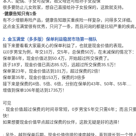
本人、配偶、子女可投保，祖父母还可给孙子女投保
很多要防止儿女败家，想自己直接给孙子女投保的，这款就支持。
·健康告知只有1条
有不少增额寿险产品，健康告知跟买重疾险一样复杂，问得多又详细。
这点金玉满堂很有优秀，只问了一条，而且问询的都是比较严重的疾病
2. 金玉满堂（多多版）保单利益稳居市场第一梯队
接下来要看看大家最关心的保单利益了，也就是现金价值的表现。
以0岁男宝为例，年交10万，交5年，总保费50万，在未减保的情况下
保单第6年，现金价值达到50.4万，开始超过所交保费了。
孩子18岁，现金价值已高达85.5万，远超过所交保费35.5万！
保单第23年，现金价值达到101万，超过保费的2倍！
保单第35年，现金价值153万，保费的3倍多
接下来是保费的4倍、5倍、6倍，分别在保单的43年、50年、55年....
增值到保单106年能达到1735万！
可见
· 现金价值超过保费的时间非常短，0岁男宝5年交只需6年；而且只
快！
如果想要现金价值早点超过保费的伙伴，这款无疑是好的选择！
· 另外，越到保单后期，现金价值倍增的速度越快，直到增长到一个惊