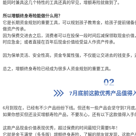
能同时兼具这几个特性的工具还真的罕见，增额寿险就做到了。
所以增额终身寿险能做什么用？
它是长期资金规划的重要工具，可以规划孩子教育金，给孩子提前储备
做资产传承。
因为保费交进去之后，消费者可以在投保一段时间后减保领取现金价值
时应急金；或者直接在百年后现金价值给受益人作资产传承。
因为保单灵活、安全性高，资金专属性强，不仅能让交进去的钱变多，
总之，增额终身寿险已经成为很多人资金规划的重要工具。
02
7月底前这款优秀产品值得
6月到现在，已经有不少产品纷纷下线。但还有一些产品会坚守到7月底
如果你想买但还没买增额寿险产品，不要灰心，还有以下这款值得入手
这款产品现金价值表现优秀，超过保费的时间最短只需要5年！
它就是金玉满堂（多多版）增额终身寿险，了解的朋友就发现，这款产