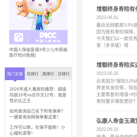
增额终身寿险有
2023.06.01
最近全网都是3.5
因为既有寿险保障
今天我们以一款优秀
堂（多多版）增
中国人保金医保3号少儿中高端
医疗险(0免赔)
增额终身寿险买
2023.05.25
热门文章
月排行
周排行
日排行
近来因为“保险3.
养老年金险等，现
2026年成人重疾险推荐：超级
主要靠复利增值+
玛丽16号vs达尔文12号，谁是
性价比之王
寿险要买哪款更好
如何查询自己名下所有保单？
一键查询全网保单看这里！
弘康人寿金玉满
工作可以断，社保不能断！小
2022.09.22
心福利清零！
导语：最近咨询的很