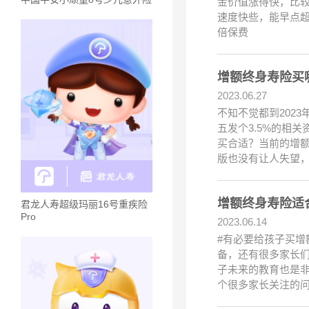
金价值涨得快，比
速度快些，能早点超
倍保费
增额终身寿险买
2023.06.27
不知不觉都到202
五发个3.5%的相
买合适？当前的增
版也没有让人失望
增额终身寿险适
君龙人寿超级玛丽16号重疾险
Pro
2023.06.14
#有必要给孩子买
备，还有很多家长
子未来的教育也是
个很多家长关注的