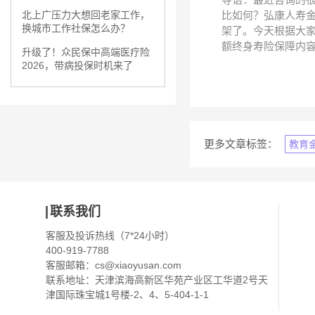
比如何？弘康人寿
北上广压力大想回老家工作，
换城市工作社保怎么办？
架了。今天根据大
额终身寿险保障内容
升级了！众民保中高端医疗险
2026，带病投保时机来了
更多文章标签：
教育
联系我们
客服及投诉热线（7*24小时）
400-919-7788
客服邮箱：
cs@xiaoyusan.com
联系地址：天津滨海高新区华苑产业区工华道2号天
津国际珠宝城1号楼-2、4、5-404-1-1