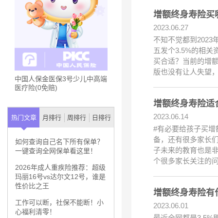
增额终身寿险买
2023.06.27
不知不觉都到202
五发个3.5%的相
买合适？当前的增
版也没有让人失望
中国人保金医保3号少儿中高端
医疗险(0免赔)
增额终身寿险适
2023.06.14
热门文章
月排行
周排行
日排行
#有必要给孩子买
备，还有很多家长
如何查询自己名下所有保单？
子未来的教育也是
一键查询全网保单看这里！
个很多家长关注的
2026年成人重疾险推荐：超级
玛丽16号vs达尔文12号，谁是
性价比之王
增额终身寿险有
工作可以断，社保不能断！小
2023.06.01
心福利清零！
最近全网都是3.5