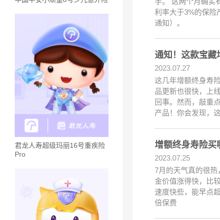
手。 这两个月确实
利率大于3%的保险
通知）。
通知！这款宝藏
2023.07.27
这几年增额终身寿
品更新也很快，上
回事。然而，敲重点
产品！你会发现，
增额终身寿险买
君龙人寿超级玛丽16号重疾险
Pro
2023.07.25
7月的天气真的很
金价值涨得快，比
速度快些，能早点超
倍保费