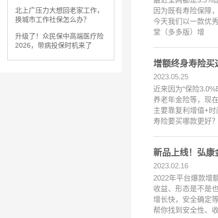
因为既有寿险保障
北上广压力大想回老家工作，
换城市工作社保怎么办？
今天我们以一款优秀
堂（多多版）增
升级了！众民保中高端医疗险
2026，带病投保时机来了
增额终身寿险买
2023.05.25
近来因为“保险3.
养老年金险等，现
主要靠复利增值+
寿险要买哪款更好
新品上线！弘康金玉
2023.02.16
2022年平台爆款
收益、形态是不是也
增长快，安全确定
帮你找到安全性、