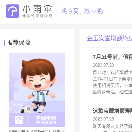
金玉满堂增额终
推荐保险
7月31号前，
2023.07.29
倒计时！包括增额终
企7月31日前下架
使用相对灵活，一
额终身寿险。经过
这款宝藏增额寿
2023.07.28
昨天有朋友突然了
中国平安小顽童8号少儿意外险