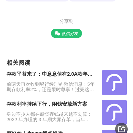
分享到
微信好友
相关阅读
存款平替来了：中意意值有2.0A款年金保险（分红型）值得买吗
前两天再次收到银行经理的微信消息：5年
期存款利率2%，还是限时尊享！过完这个
月就变回1.95%了。&nbsp;这几年存款利
率一再下降，看着不断缩水的钱，心里哇
存款利率持续下行，闲钱安放新方案
凉哇凉的。有多少人像我一样，想找一个
安全又能高过银行定存的地方存钱？
身边不少人都在感慨存钱越来越不划算：
&nbsp;中意人寿推出爆款年金险——意值
2022 年办理的 3 年期大额存单，当年
有2.0A款年金保险（分红型）。&nbsp;意
3.5% 的利率，到期续存直接跌到 1.55%，
值有年金险去年卖爆了，今天来测评一下
从前瞧不上的收益，如今成了稀缺品。这
新升级的2