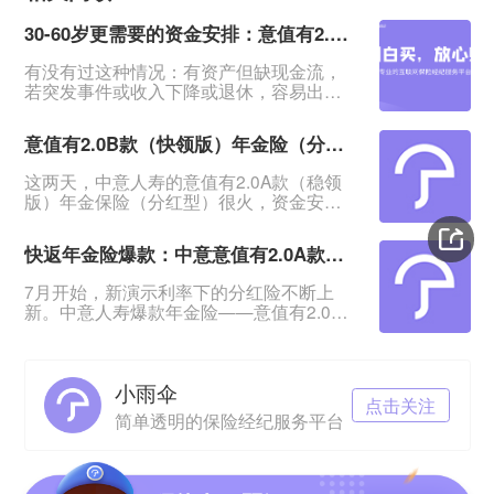
30-60岁更需要的资金安排：意值有2.0B款（快领版）分红年金险
有没有过这种情况：有资产但缺现金流，
若突发事件或收入下降或退休，容易出现
资金断裂导致事情无法进行，甚至影响生
活。&nbsp;一笔安全的、能提供持续现金
意值有2.0B款（快领版）年金险（分红型）相比A款有哪些优势？
流、在急需用钱时又能无损失拿回的资
金，在这时候就显得特别重要。&nbsp;中
这两天，中意人寿的意值有2.0A款（稳领
意意值有2.0B款（快领版）年金保险（分
版）年金保险（分红型）很火，资金安
红型）：回血快、返钱快、资金安全，提
全、领钱又快又稳，很适合存钱。发现这
供终身稳定现金流，是低利率时代很多人
个系列还有个B款（快领版）：这款有哪些
更需要的资金规划。&n
快返年金险爆款：中意意值有2.0A款年金保险（分红型）来了
保障？与A款有哪些区别？今日就来测一测
意值有2.0B款（快领版）年金保险（分红
7月开始，新演示利率下的分红险不断上
型）。一、意值有2.0B款（快领版）保障
新。中意人寿爆款年金险——意值有2.0A
怎么样？与A款有哪些区别？意值有2.0B款
款年金保险（分红型）也火爆上线。
（快领版）年金保险（分红型）也是保至
&nbsp;升级前的这款产品凭借“快返还、高
105岁，投保年
返还”卖得很火。有人问2.0版还值不值得
小雨伞
买。今日就来做一个详细测评，关注快返
点击关注
年金险的一起来看。
简单透明的保险经纪服务平台
&nbsp;&nbsp;&nbsp;&nbsp;一、意值有
2.0A款（分红型）保障怎么样&nbsp;先来
看投保规则