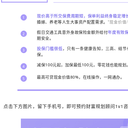
现价高于所交保费周期短，保单利益终身稳定增
1
*现金价值
婚嫁、养老等人生大事资产配置需求。
假日交通工具意外身故保险金额外给付
年度有效保
2
期安全。
投保门槛很低
，只有一条健康告知，三高、结节也
3
保。
减保100元起，加保最低100元，零花钱也能规划
4
最高可贷现金价值80%，在线操作，一网通办。
5
点击下方图片，留下手机号，即可预约财富规划顾问
1v1