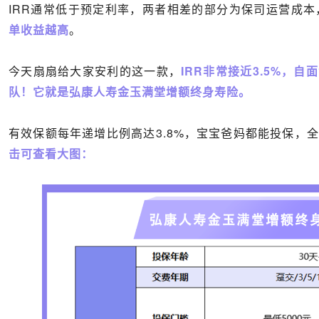
IRR
通常低于预定利率，两者相差的部分为保司运营成本
单收益越高
。
今天扇扇给大家安利的这一款，
IRR
非常接近
3.5%
，自面
队！它就是弘康人寿金玉满堂增额终身寿险。
有效保额每年递增比例高达
3.8%
，宝宝爸妈都能投保，
击可查看大图：