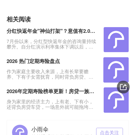
相关阅读
分红快返年金"神仙打架"？意值有2.0深度测评！
7月份以来，分红型快返年金的咨询量持续
攀升。自分红演示利率集体下调以后，相
比于分红增额寿险含分红远端IRR约
2.9%、30年IRR约2.6%的表现，快返年金
2026 热门定期寿险盘点
从第5年末起就能领约3%的年金及红利，
能更能快速抓住客户的眼球。&nbsp;在整
作为家庭主要收入来源，上有长辈要赡
体热度上升的同时，各家保险公司也纷纷
养、下有子女需抚育，同时背负房贷、车
推出主力产品，快返年金赛道进入&quot;
贷压力，一旦遭遇意外变故，整个家庭经
神仙打架&quot;阶段：中意、陆家嘴、新
济很容易陷入崩塌。定期寿险凭借低廉保
华等
2026年定期寿险榜单更新！房贷一族必备！
费、高额保障的优势，成为普通家庭门槛
最低、实用性最强的刚需保障。如今市面
身为家里的经济主力，上有老、下有小，
上定寿产品层出不穷，不同产品在理赔规
还背负房贷车贷，一场意外就可能拖垮全
则、健康告知、免责条款上差异明显，普
家。价格亲民的定期寿险，成了普通人门
通人挑选时极易踩雷。本篇整理 2026 最
槛低、实用性强的刚需保障。&nbsp;市场
新定期寿险测评榜单，结合普通家庭
上定寿产品多，理赔规则、健康要求等都
小雨伞
有差别，普通人怎么挑选？&nbsp;今日更
点击关注
新2026年定期寿险榜单，这是结合普通家