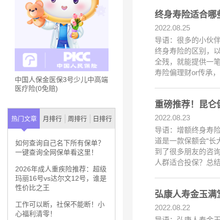
终身寿险适合哪
2022.08.25
导语：很多的小伙
终身寿险的区别，
全残，就能提供一
寿险偏理财or传承
中国人保金医保3号少儿中高端
医疗险(0免赔)
重磅推荐！昆仑
2022.08.23
热门文章
月排行
周排行
日排行
导语：增额终身寿
道是一款保额会“长
如何查询自己名下所有保单？
到了很多朋友的咨
一键查询全网保单看这里！
人群适合投保？总
2026年成人重疾险推荐：超级
玛丽16号vs达尔文12号，谁是
性价比之王
弘康人寿金玉满
工作可以断，社保不能断！小
2022.08.22
心福利清零！
导语：弘康人寿金玉