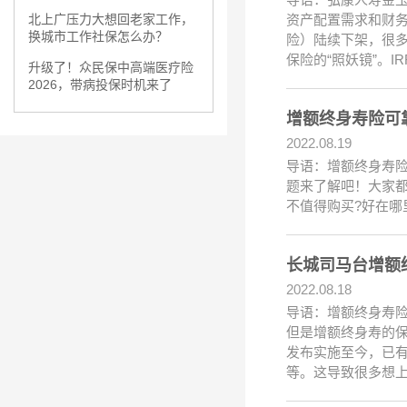
资产配置需求和财
北上广压力大想回老家工作，
换城市工作社保怎么办？
险）陆续下架，很多
保险的“照妖镜”。IR
升级了！众民保中高端医疗险
2026，带病投保时机来了
增额终身寿险可
2022.08.19
导语：增额终身寿
题来了解吧！大家都
不值得购买?好在哪
长城司马台增额
2022.08.18
导语：增额终身寿
但是增额终身寿的保
发布实施至今，已
等。这导致很多想