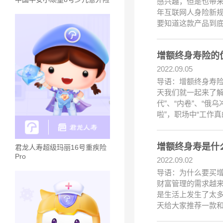
感兴趣，但是也带
年互联网人身险新规
要知道这款产品到
增额终身寿险的
2022.09.05
导语：增额终身寿
天我们就一起来了解
代”、“内卷”、“
啦”，职场中“工作
增额终身寿是什
君龙人寿超级玛丽16号重疾险
Pro
2022.09.02
导语：为什么要买
财富管理的需求越
是生活上发生了太
天给大家推荐一款和