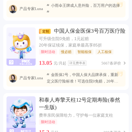
小雨伞王牌成人意外险，百万用户的选择
产品专家Luna
中国人保金医保3号百万医疗险
可升级住院0免赔，1元起赔
20年保证续保，家庭单最高享85折
限时活动
慢必赔
智能核保
人工核保
13.05
元/月起
5667条评价
详见费率表
金医保2号，中国人保大品牌承保，重新
产品专家Luna
定义医疗险标准！可选住院0免赔，20年安
心续保 ，保障全面升级，无惧未来医疗风
险。
和泰人寿擎天柱12号定期寿险(泰然
一生版)
费率亲民保障给力，守护每一位家庭支柱
限时活动
15.2