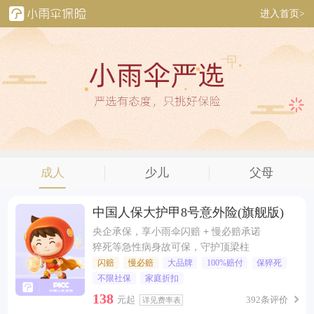
进入首页>
成人
少儿
父母
中国人保大护甲8号意外险(旗舰版)
央企承保，享小雨伞闪赔 + 慢必赔承诺
猝死等急性病身故可保，守护顶梁柱
闪赔
慢必赔
大品牌
100%赔付
保猝死
不限社保
家庭折扣
138
元起
392条评价
详见费率表