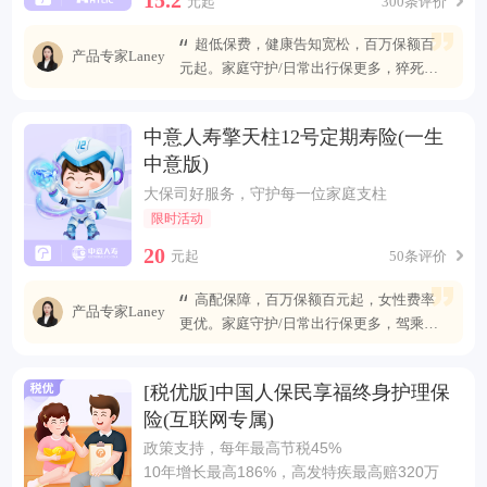
元起
300条评价
超低保费，健康告知宽松，百万保额百
产品专家Laney
元起。家庭守护/日常出行保更多，猝死可
赔最高400万
中意人寿擎天柱12号定期寿险(一生
中意版)
大保司好服务，守护每一位家庭支柱
限时活动
20
元起
50条评价
高配保障，百万保额百元起，女性费率
产品专家Laney
更优。家庭守护/日常出行保更多，驾乘自
燃也能赔
[税优版]中国人保民享福终身护理保
险(互联网专属)
政策支持，每年最高节税45%
10年增长最高186%，高发特疾最高赔320万