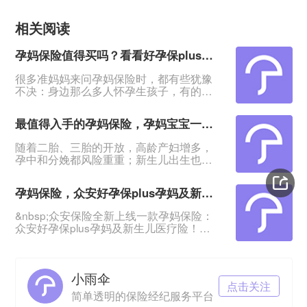
相关阅读
孕妈保险值得买吗？看看好孕保plus孕妈及新生儿医疗险
很多准妈妈来问孕妈保险时，都有些犹豫
不决：身边那么多人怀孕生孩子，有的生
了两三个也没啥事，孕妈保险有必要吗？
&nbsp;其实这个就跟买重疾险一样，很多
最值得入手的孕妈保险，孕妈宝宝一起保，一年低至572元起步
人健健康康，也有些人会不幸中招。
&nbsp;怀胎十月，准妈妈是有风险的，比
随着二胎、三胎的开放，高龄产妇增多，
如各种妊娠并发症等，尤其超过35岁就被
孕中和分娩都风险重重；新生儿出生也伴
定为高龄产妇，这类人群风险会更高。而
随着先天性疾病等风险。孕妈和宝宝都需
且我国新生儿先天疾病发病率高，但大多
要一份保障！&nbsp;一款好的孕妈保险，
宝宝保险要满月才能买。&n
孕妈保险，众安好孕保plus孕妈及新生儿医疗险
可以很好转移各种孕妈和新生儿风险。
&nbsp;之前给大家推荐过一款众安保险的
&nbsp;众安保险全新上线一款孕妈保险：
好孕保plus孕妈及新生儿医疗险！产品保
众安好孕保plus孕妈及新生儿医疗险！
障很全面，突破性保障新生儿先天性疾
&nbsp;产品突破性保障先天性疾病及意外
病，孕妈孕中和分娩也有保障，还不限孕
伤害！新生儿早产育婴箱、黄疸蓝光治疗
周，怀孕准妈妈都能买。&
也能保！准妈妈顺转剖、流产等也有保
小雨伞
障！&nbsp;不限孕周，多胎、试管均可
点击关注
投！&nbsp;一张保单既保孕妈的孕中和分
简单透明的保险经纪服务平台
娩，也保新生宝宝！&nbsp;我们今日主要