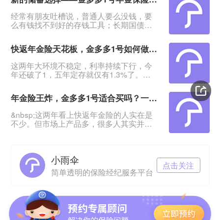
经常有朋友吐槽说，普通人要么没钱，要
么有钱找不到好的存钱工具；长期国债不
用想，想要高点的利息也没有，太难了！
&nbsp;有这种担忧的，我会推荐这款产品
快返年金险天花板，金多多1号如何做到存款平替？
——海港金多多1号年金保险：产品最快4
年回血，5年领年金，最高能领保费的
这两年大环境不稳定，利率持续下行，今
5.18%！&nbsp;特别适合有一笔闲钱、想
年还破了1，五年定存就仅有1.3%了。
资金稳定增值又退保无损失的人群。
&nbsp;不少投资稳健型的朋友表示，钱放
&nbsp;利率下行，保险2.0时代，来看这款
着没意思，该挪到哪里既安全、灵活，又
年金险适不适合
年金险王炸，金多多1号适合买吗？一文教你快返年金险怎么选
有更高的增值？&nbsp;快返年金险的出现
给了大家更好的选择。&nbsp;海港金多多1
&nbsp;这两年看上快返年金险的人实在是
号年金保险就是其中的翘楚：回血快，最
不少。但市场上产品多，很多人其实并不
快4年资金回稳；第5年起每年领最高
知道怎么选，选哪款？&nbsp;最近海港人
2.26%保费，本金一直在！期满返还保
寿推出了金多多1号年金保险，它的优势就
费！&nbsp
是回血更快、领钱更多。关注到的朋友都
小雨伞
问到这款产品适不适合买。&nbsp;那么接
点击关注
下来就给大家理清这两点：●&nbsp;快返
简单透明的保险经纪服务平台
年金险怎么选？●&nbsp;金多多1号能不能
成为合适之选？&nbsp;&nbsp;