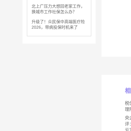
北上广压力大想回老家工作，
换城市工作社保怎么办？
升级了！众民保中高端医疗险
2026，带病投保时机来了
相
税
理
央
评
亏