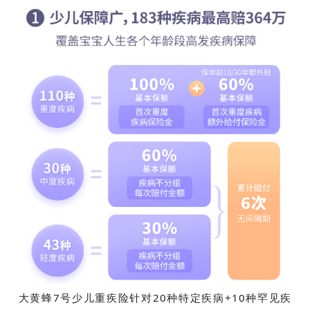
大黄蜂7号少儿重疾险
针对
20种特定疾病+10种罕见疾