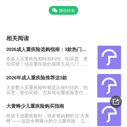
微信好友
相关阅读
2026成人重疾险选购指南：3款热门产品全面测评
很多人买重疾险都特别纠结，怕买贵、更
怕买错！现在重疾险的保障五花八门，条
款又多又绕，普通人根本看不出好坏。我
专门对比整理了2026年市面上口碑、性价
2026年成人重疾险推荐这3款
比都靠前的3款成人重疾险，不管你是预算
有限、身体健康，还是身体有点小异常、
大多数人买重疾险时都是比较纠结的，怕
不好投保，都能从中挑到合适的。&nbsp;
买贵，更怕买错。尤其现在重疾险责任越
一、君龙超级玛丽16号Pro：普通人首选，
来越多，看得人眼花缭乱。&nbsp;经过对
赔得多、价格还划算超级玛丽系列一直是
比整理，给大家挑出成人重疾险榜单前列
重疾险里的性价比王
大黄蜂少儿重疾险购买指南
的3款产品，适合各种预算、不同身体状况
的人群。&nbsp;如果你打算买重疾险，如
给孩子选重疾险时，很多爸妈都听过“大黄
果你带病投保，或者预算紧张，这3款产品
蜂”——这款全网爆火的少儿重疾险，几乎
能满足你的需求。
成了家长圈的“标配”。但不少人心里都打