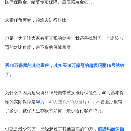
医疗保险金、结节专项保障、癌症拓展金
65%
。
从责任角度看，很难去进行对比。
但是，为了让大家有更直观的参考，我还是找到了一个比较合
适的对比角度，差不多的保障额度：
买
50
万保额的其他重疾，其实买
40
万保额的超级玛丽
16
号就够
了。
为什么？因为超级玛丽
16
号自带重疾医疗保险金，
40
万基本保
额的实际保障是
60
万
（
40
万重疾
+20
万医疗）
，不管医疗报销
了多少、被保人生存状态如何，最少给付客户
12
万。
也就是最少
52
万，已经超过了其他重疾的
50
万，
超级玛丽保额