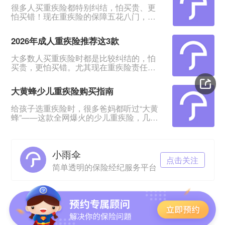
很多人买重疾险都特别纠结，怕买贵、更
怕买错！现在重疾险的保障五花八门，条
款又多又绕，普通人根本看不出好坏。我
专门对比整理了2026年市面上口碑、性价
2026年成人重疾险推荐这3款
比都靠前的3款成人重疾险，不管你是预算
有限、身体健康，还是身体有点小异常、
大多数人买重疾险时都是比较纠结的，怕
不好投保，都能从中挑到合适的。&nbsp;
买贵，更怕买错。尤其现在重疾险责任越
一、君龙超级玛丽16号Pro：普通人首选，
来越多，看得人眼花缭乱。&nbsp;经过对
赔得多、价格还划算超级玛丽系列一直是
比整理，给大家挑出成人重疾险榜单前列
重疾险里的性价比王
大黄蜂少儿重疾险购买指南
的3款产品，适合各种预算、不同身体状况
的人群。&nbsp;如果你打算买重疾险，如
给孩子选重疾险时，很多爸妈都听过“大黄
果你带病投保，或者预算紧张，这3款产品
蜂”——这款全网爆火的少儿重疾险，几乎
能满足你的需求。
成了家长圈的“标配”。但不少人心里都打
&nbsp;&nbsp;&nbsp;&nbsp;一、超级玛丽
鼓：这款产品到底是谁和保险公司一起定
16号Pro——
制的？在哪里买最放心？听说小雨伞保险
小雨伞
经纪是定制方，这家公司靠谱吗？理赔会
点击关注
不会麻烦？今天就来一一拆解这些问题，
简单透明的保险经纪服务平台
让你给娃买保险时心里有底。01 大黄蜂少
儿重疾险，是谁定制的？大黄蜂系列少儿
重疾险分两个核心版本：Ø