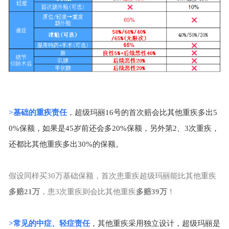
>
基础的重疾责任
，超级玛丽
16
号的首次赔会比其他重疾多出
5
0%
保额，如果是
45
岁前还会多
20%
保额，另外第
2
、
3
次重疾，
还都比其他重疾多出
30%
的保额。
假设同样买
30
万基础保额，首次患重疾超级玛丽能比其他重疾
多赔
21
万
，患
3
次重疾则会比其他重疾
多赔
39
万
！
>
常见的中症、轻症责任
，其他重疾采用独立设计，超级玛丽是