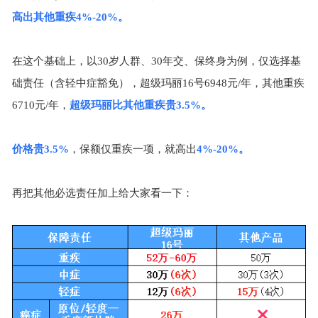
高出其他重疾
4%-20%
。
在这个基础上，以
30
岁人群、
30
年交、保终身为例，仅选择基
础责任（含轻中症豁免），超级玛丽
16
号
6948
元
/
年，其他重疾
6710
元
/
年，
超级玛丽比其他重疾贵
3.5%
。
价格贵
3.5%
，保额仅重疾一项，就高出
4%-20%
。
再把其他必选责任加上给大家看一下：