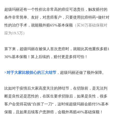
超级玛丽还有一个性价比非常高的癌症可选责任，触发赔付的
条件非常简单、友好，对患癌客户，只要使用抗癌特药
+
做针对
性的治疗手术，就能额外赔
65%
基本保额
（买
30
万基础保额对
应为
19.5
万）
算下来，超级玛丽在被保人首次患癌时，就能比其他重疾多赔
1
30%
基本保额！算上后续的，赔付更是多得可怕！
>
对于大家比较担心的三大结节
，超级玛丽还做了额外保障。
比如对于疫情后大家高度关注的肺结节，在切除前，是无法判
断是良性还是恶性的，在医生要求切除后，如果是良性，很多
客户会觉得花钱
”白挨了一刀“，这时候超级玛丽会赔付
5%
基本
保额，且如果后续客户患肺癌，会额外再赔
40%
基础保额！