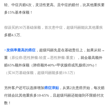
轻、中症共赔
6
次，灵活性更高。且中症的赔付，比其他重疾要
多
15%
基本保额！
假设买的
30
万基础保额，首次患中症，超级玛丽能比其他重疾
多赔
4.5
万
。
>
发病率最高的癌症
，超级玛丽先是在基础责任上，如果从轻
→
重
（原位癌
/
恶性肿瘤
-
轻度→恶性肿瘤
-
重度）
，就会最高额外
赔
65%
额外保额（肺癌额外
40%+
甲状腺癌或乳腺癌
20%)
！
（买
30
万基础保额，超级玛丽能多赔
19.5
万）
另外客户还可以选择增加
癌症津贴
，从第
2
次患癌开始，每次赔
付就会比其他重疾多
10-65%
，且超级玛丽还能做到不限赔付次
数！