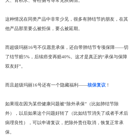
大、肾积水、脊柱侧弯等常见疾病情
。
这种情况在同类产品中非常少见，很多有肺结节的朋友，在其
他产品那里要么被拒保，要么被延期。
而超级玛丽
16
号不仅愿意承保，还自带肺结节专项保障——切
了结节赔
5%
，后续癌变再赔
40%
。这才是真正的“承保与保障
双友好”。
而且超级玛丽
16
号还有一个隐藏福利——
核保复议
！
如果现在因为某些健康问题被
“除外承保”（比如肺结节除
外），以后如果这个问题好转了（比如结节消失了或者手术后
病理良性），可以申请复议，把除外责任取消，恢复正常承
保。