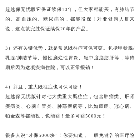
超越保无忧版它保证续保
10年，但大家都能买，有肺结节
的、高血压的、糖尿病的，都能投保！对亚健康人群来
说，这点就完胜保证续保20年的产品。
3）
还有关键优势，就是常见既往症可保可赔。包括
甲状腺
/
乳腺/肺结节等、慢性糜烂性胃炎、轻中度脂肪肝等，等待
期后因为这项疾病住院，可以正常报销！
4）并且，重大既往症也可保可赔！
超越保无忧版针对七大类重大既往症，
包含肿瘤类、肝肾
疾病类、心脑血管类、肺部疾病等，比如癌症、冠心病、
帕金森等都能投，也能赔！最多可赔
5000元！
很多人说
“才保5000块”！你要知道，
一般免健告的医疗险