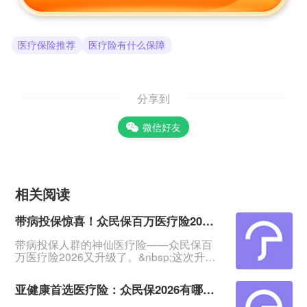
医疗保险推荐
医疗险有什么保障
分享到
微信好友
相关阅读
带病投保惊喜！众民保百万医疗险2026五大亮点
带病投保人群的神仙医疗险——众民保百
万医疗险2026又升级了。&nbsp;这次升
级，理赔门槛降低了，免赔额最低可降至1
万；增加康复医疗责任、慢病原研药/进口
亚健康首选医疗险：众民保2026有哪些亮点
药线上直赔、严重既往症保障等。&nbsp;
咱们今天就来聊一聊众民保2026的亮点，