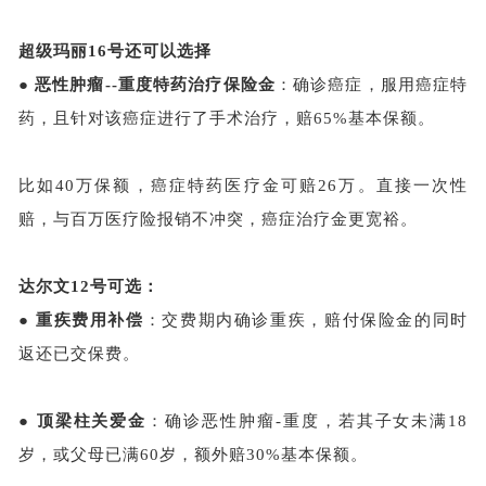
超级玛丽
16号还可以选择
●
恶性肿瘤
--重度特药治疗保险金
：确诊癌症，服用癌症特
药，且针对该癌症进行了手术治疗，赔
65%基本保额。
比如
40万保额，癌症特药医疗金可赔26万。直接一次性
赔，与百万医疗险报销不冲突，癌症治疗金更宽裕。
达尔文
12号可选：
●
重疾费用补偿
：交费期内确诊重疾，赔付
保险金的同时
返还
已交保费
。
●
顶梁柱关爱金
：确诊恶性肿瘤
-重度，若其子女未满18
岁，或父母已满60岁，额外赔30%基本保额
。