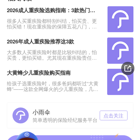
2026成人重疾险选购指南：3款热门产品全面测评
很多人买重疾险都特别纠结，怕买贵、更
怕买错！现在重疾险的保障五花八门，条
款又多又绕，普通人根本看不出好坏。我
专门对比整理了2026年市面上口碑、性价
2026年成人重疾险推荐这3款
比都靠前的3款成人重疾险，不管你是预算
有限、身体健康，还是身体有点小异常、
大多数人买重疾险时都是比较纠结的，怕
不好投保，都能从中挑到合适的。&nbsp;
买贵，更怕买错。尤其现在重疾险责任越
一、君龙超级玛丽16号Pro：普通人首选，
来越多，看得人眼花缭乱。&nbsp;经过对
赔得多、价格还划算超级玛丽系列一直是
比整理，给大家挑出成人重疾险榜单前列
重疾险里的性价比王
大黄蜂少儿重疾险购买指南
的3款产品，适合各种预算、不同身体状况
的人群。&nbsp;如果你打算买重疾险，如
给孩子选重疾险时，很多爸妈都听过“大黄
果你带病投保，或者预算紧张，这3款产品
蜂”——这款全网爆火的少儿重疾险，几乎
能满足你的需求。
成了家长圈的“标配”。但不少人心里都打
&nbsp;&nbsp;&nbsp;&nbsp;一、超级玛丽
鼓：这款产品到底是谁和保险公司一起定
16号Pro——
制的？在哪里买最放心？听说小雨伞保险
小雨伞
经纪是定制方，这家公司靠谱吗？理赔会
点击关注
不会麻烦？今天就来一一拆解这些问题，
简单透明的保险经纪服务平台
让你给娃买保险时心里有底。01 大黄蜂少
儿重疾险，是谁定制的？大黄蜂系列少儿
重疾险分两个核心版本：Ø