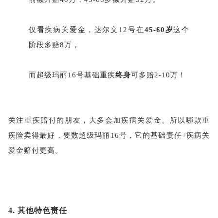
仅看疾病关爱金，达尔文
12号在
45-60岁
这个
阶段多赔
8万，
而超级玛丽
16号基础重疾
终身
可多赔
2-10万！
关注重疾赔付的朋友，大多会加疾病关爱金。所以哪款重
疾险卖得最好，要数超级玛丽
16号，它的基础责任+疾病关
爱金赔付更高。
4.
其他特色责任