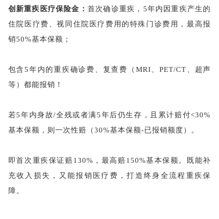
创新重疾医疗保险金：
首次确诊
重疾
，
5年内
因重疾产生的
住院医疗费、视同住院医疗费用的特殊门诊费用，
最高报
销
50%基本保额；
包含
5年内的重疾确诊费、复查费（MRI、PET/CT、超声
等）都能报销！
若
5年内身故
/全残
或者满
5年后仍生存，且累计赔付
<
30%
基本保额，则一次性赔
（
30%
基本
保额
-
已报销
额度
）
。
即首次重疾保证赔
130%，最高赔150%基本保额。既能补
充收入损失，又能报销医疗费，打造终身全流程重疾保
障。