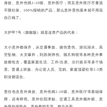
身故、意外伤残
1-10级、意外医疗；而且意外医疗尽量选
不限社保、100%报销的产品，那么意外受伤基本就不用花
自己钱了。
大护甲
7号（旗舰版）就是这类产品的代表：
大小意外都保齐，从交通事故、烧伤烫伤、游玩溺水、高
空坠物、火灾爆炸，到跌倒摔伤、猫爪狗咬等各种意外事
故都包含，覆盖家庭生活、工作
/出差、出行娱乐等多个场
景。普通上班族、办公室人员、宝妈、家庭顶梁柱等1-3类
职业都适合。
责任包含意外身故、意外伤残
1-10级、意外医疗等基础保
障，还有猝死、意外住院津贴、交通工具意外额外赔、意
外骨折保险金、意外救护车等，相当全面。