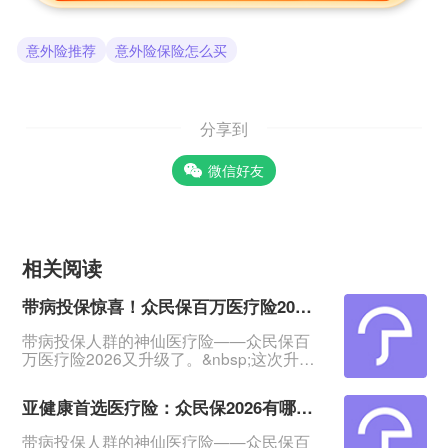
意外险推荐
意外险保险怎么买
分享到
微信好友
相关阅读
带病投保惊喜！众民保百万医疗险2026五大亮点
带病投保人群的神仙医疗险——众民保百
万医疗险2026又升级了。&nbsp;这次升
级，理赔门槛降低了，免赔额最低可降至1
万；增加康复医疗责任、慢病原研药/进口
亚健康首选医疗险：众民保2026有哪些亮点
药线上直赔、严重既往症保障等。&nbsp;
咱们今天就来聊一聊众民保2026的亮点，
带病投保人群的神仙医疗险——众民保百