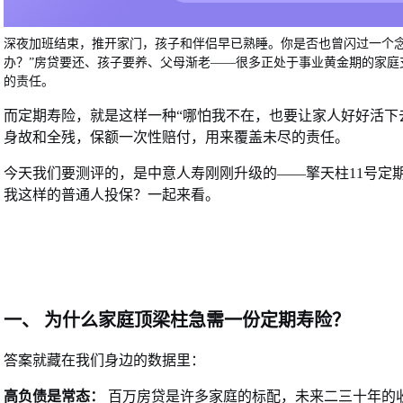
深夜加班结束，推开家门，孩子和伴侣早已熟睡。你是否也曾闪过一个
办？”房贷要还、孩子要养、父母渐老——很多正处于事业黄金期的家庭
的责任。
而定期寿险，就是这样一种
“哪怕我不在，也要让家人好好活下
身故和全残，保额一次性赔付，用来覆盖未尽的责任。
今天我们要测评的，是中意人寿刚刚升级的
——擎天柱11号定
我这样的普通人投保？一起来看。
一、
为什么家庭顶梁柱急需一份定期寿险？
答案就藏在我们身边的数据里：
高负债是常态：
百万房贷是许多家庭的标配，未来二三十年的