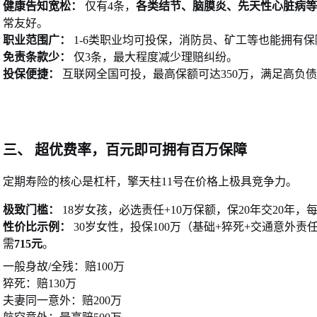
健康告知宽松：
仅有4条，
各类结节、脑膜炎、先天性心脏病等
常友好。
职业范围广：
1-6类职业均可投保，消防员、矿工等也能拥有保
免责条款少：
仅3条，最大程度减少理赔纠纷。
投保便捷：
互联网全国可投，最高保额可达350万，满足高负
三、
超优费率，百元即可拥有百万保障
定期寿险的核心是杠杆，擎天柱
11号在价格上极具竞争力。
极致门槛：
18岁女孩，
必选责任
+
10万保额，保20年交20年，
性价比示例：
30岁女性，投保100万（基础+猝死+交通意外责
需
715元
。
一般身故
/全残：赔100万
猝死：赔
130万
夫妻同一意外：赔
200万