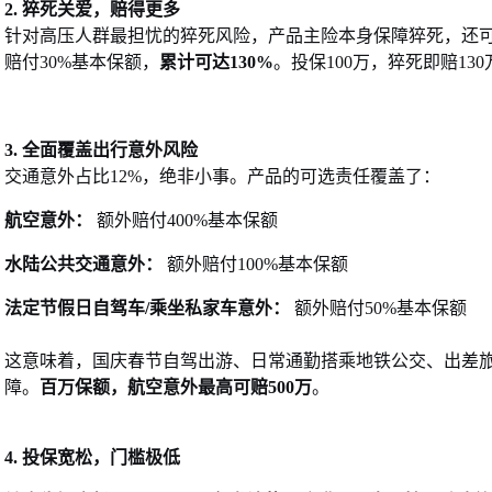
2.
猝死关爱，赔得更多
针对高压人群最担忧的猝死风险，产品主险本身保障猝死，还
赔付30%基本保额，
累计可达
130%
。投保
100万，猝死即赔1
3. 全面覆盖出行意外风险
交通意外占比
12%，绝非小事。产品的可选责任覆盖了：
航空意外：
额外赔付400%基本保额
水陆公共交通意外：
额外赔付100%基本保额
法定节假日自驾车
/乘坐私家车意外：
额外赔付50%基本保额
这意味着，国庆春节自驾出游、日常通勤搭乘地铁公交、出差
障。
百万保额，航空意外最高可赔
500万
。
4. 投保宽松，门槛极低