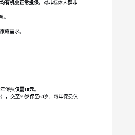
均有机会正常投保
，对非标体人群非
障。
债家庭需求。
每年保费
仅需
18元
。
任），交至59岁保至60岁，每年保费仅