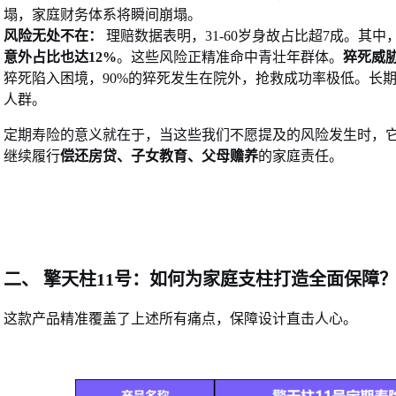
塌，家庭财务体系将瞬间崩塌。
风险无处不在：
理赔数据表明，31-60岁身故占比超7成。其中
意外占比也达
12%
。这些风险正精准命中青壮年群体
。
猝死威
猝死陷入困境，90%的猝死发生在院外，抢救成功率极低。长
人群。
定期寿险的意义就在于，当这些我们不愿提及的风险发生时，
继续履行
偿还房贷、子女教育、父母赡养
的家庭责任。
二、
擎
天柱11号：如何为家庭支柱打造全面保障
这款产品精准覆盖了上述所有痛点，保障设计直击人心。