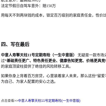
航空意外：最高赔
500万
法定节假日自驾车意外：赔
150万
用每天不到两块钱的成本，锁定百万级别的家庭责任金，性价
四、
写在最后
中意人寿擎天柱
11号定期寿险（一生中意版）
无疑是一款市场
过
“基础责任更广、特色责任更全、健康告知更宽、价格更具竞
的家庭顶梁柱提供了绝佳的风险转移工具。
如果你身上背着百万房贷，心里装着家人未来，那么这份
“留
为自己、为家人配置的安心之选。
点击查看>>
中意人寿擎天柱11号定期寿险(一生中意版)