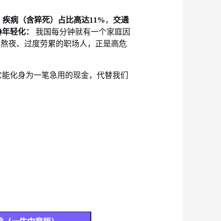
，
疾病（含猝死）占比高达
11%
，
交通
胁年轻化：
我国每分钟就有一个家庭因
期熬夜、过度劳累的职场人，正是高危
它能化身为一笔急用的现金，代替我们
？